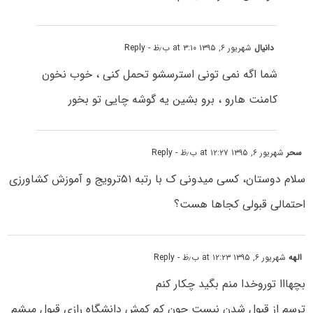
دانیال
شهریور ۶, ۱۳۹۵ at ۳:۱۰ ب٫ظ
- Reply
شما اگه نمی تونی استرسشو تحمل کنی ، خوب نخون
کامنت هارو ، برو بشین یه گوشه چایی تو بخور
سحر
شهریور ۶, ۱۳۹۵ at ۱۲:۲۷ ب٫ظ
- Reply
سلام دوستان، کسی میدونی ک با رتبه ۵۱ترویج و آموزش کشاورزی
احتمالی قبولی کجاها هست؟
الهه
شهریور ۶, ۱۳۹۵ at ۱۲:۲۳ ب٫ظ
- Reply
بچهااا توروخدا منم بگید چکار کنم
ترسم از قبول شدن نیست چون کم کمش دانشگاه رازی قبول میشم