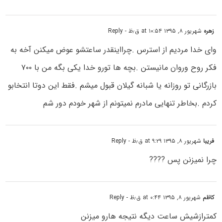
زهره
شهریور ۸, ۱۳۹۵ at ۱۰:۵۴ ق٫ظ
- Reply
وای خدا مردیم از استرس .چرااینقدر ساعتشو عوض میکنن آخه به
فکر روح وروان مانیستن .بچه ها تورو خدا یکی بگه من با ۷۰۰
بازرگانی تو روزانه یا شبانه گیلان قبول میشم .فقط این دوتا انتخابو
کردم .بخاطر تنهایی مادرم نمیتونم از شهر خودم دور شم
فریبا
شهریور ۸, ۱۳۹۵ at ۹:۲۹ ق٫ظ
- Reply
چرا نمیزنن پس ????
کاظم
شهریور ۸, ۱۳۹۵ at ۰:۴۴ ق٫ظ
- Reply
کمترازشیش ساعت دیگه نتیجه هارو میزنن