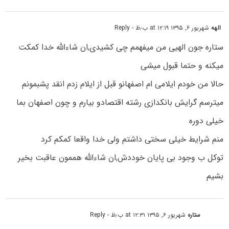
الهه
شهریور ۶, ۱۳۹۵ at ۱۲:۱۹ ب٫ظ
- Reply
ستاره جون الهیی من میفهمم چی کشیدی,ان شاءالله خدا کمکت
میکنه و حتما قبول میشی
حالا من خودم ایلامی ام اصفهانو قبل از ایلام زدم انقد پشبمونم
میترسم گرایش بانکدازی رشته اقتصادو بیارم و چون اصفهان بما
خیلی دوره
منم شرایط خیلی سختی داشتم ولی خدا واقعا کمکم کرد
توکل ب وجود بی پایان خوددش,ان شاءالله هممون عاقبت بخیر
بشیم
ستاره
شهریور ۶, ۱۳۹۵ at ۱۲:۳۱ ب٫ظ
- Reply