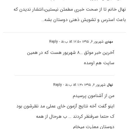
نهال خانم تا از صحت خبری مطمئن نیستین،انتشار ندیدن که
باعث استرس و تشویش ذهنی دوستان بشه…
مهدی
شهریور ۶, ۱۳۹۵ at ۱۲:۵۰ ب٫ظ
- Reply
آخرین خبر موثق ..۸ شهریور هست که در همین
سایت هم اومده
نهال
شهریور ۶, ۱۳۹۵ at ۱:۳۰ ب٫ظ
- Reply
من از آشنامون پرسیدم
اینو گفت آخه نتایج آزمون خای عملی مد نظرشون بود
ک حتما صرفنظر کردند … ب هرحال از همه
دوستان معذرت میخام