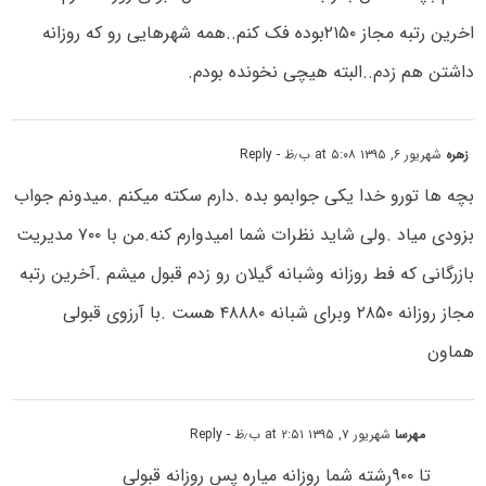
اخرین رتبه مجاز ۲۱۵۰بوده فک کنم..همه شهرهایی رو که روزانه
داشتن هم زدم..البته هیچی نخونده بودم.
زهره
شهریور ۶, ۱۳۹۵ at ۵:۰۸ ب٫ظ
- Reply
بچه ها تورو خدا یکی جوابمو بده .دارم سکته میکنم .میدونم جواب
بزودی میاد .ولی شاید نظرات شما امیدوارم کنه.من با ۷۰۰ مدیریت
بازرگانی که فط روزانه وشبانه گیلان رو زدم قبول میشم .آخرین رتبه
مجاز روزانه ۲۸۵۰ وبرای شبانه ۴۸۸۸۰ هست .با آرزوی قبولی
هماون
مهرسا
شهریور ۷, ۱۳۹۵ at ۲:۵۱ ب٫ظ
- Reply
تا ۹۰۰رشته شما روزانه میاره پس روزانه قبولی