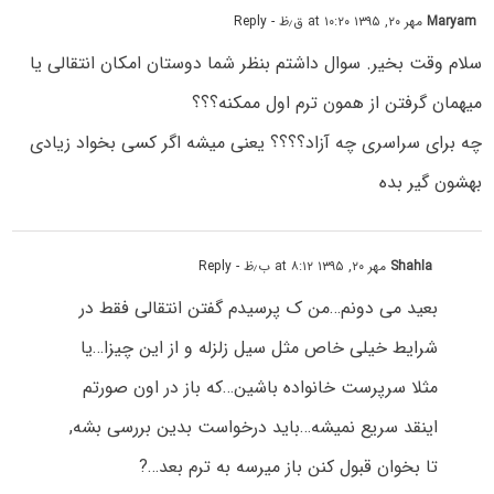
Maryam
مهر ۲۰, ۱۳۹۵ at ۱۰:۲۰ ق٫ظ
- Reply
سلام وقت بخیر. سوال داشتم بنظر شما دوستان امکان انتقالی یا
میهمان گرفتن از همون ترم اول ممکنه؟؟؟
چه برای سراسری چه آزاد؟؟؟؟ یعنی میشه اگر کسی بخواد زیادی
بهشون گیر بده
Shahla
مهر ۲۰, ۱۳۹۵ at ۸:۱۲ ب٫ظ
- Reply
بعید می دونم…من ک پرسیدم گفتن انتقالی فقط در
شرایط خیلی خاص مثل سیل زلزله و از این چیزا…یا
مثلا سرپرست خانواده باشین…که باز در اون صورتم
اینقد سریع نمیشه…باید درخواست بدین بررسی بشه,
تا بخوان قبول کنن باز میرسه به ترم بعد…?