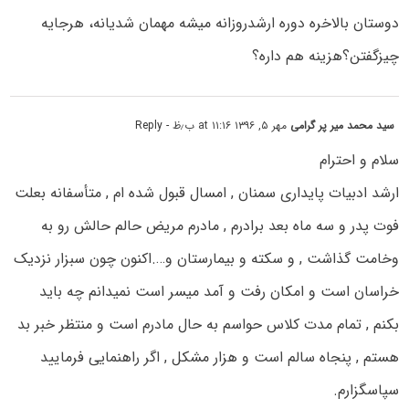
دوستان بالاخره دوره ارشدروزانه میشه مهمان شدیانه، هرجایه
چیزگفتن؟هزینه هم داره؟
سید محمد میر پر گرامی
مهر ۵, ۱۳۹۶ at ۱۱:۱۶ ب٫ظ
- Reply
سلام و احترام
ارشد ادبیات پایداری سمنان , امسال قبول شده ام , متأسفانه بعلت
فوت پدر و سه ماه بعد برادرم , مادرم مریض حالم حالش رو به
وخامت گذاشت , و سکته و بیمارستان و….اکنون چون سبزار نزدیک
خراسان است و امکان رفت و آمد میسر است نمیدانم چه باید
بکنم , تمام مدت کلاس حواسم به حال مادرم است و منتظر خبر بد
هستم , پنجاه سالم است و هزار مشکل , اگر راهنمایی فرمایید
سپاسگزارم.