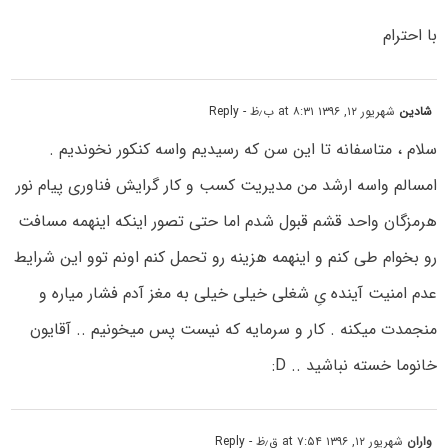
با احترام
شادین
شهریور ۱۲, ۱۳۹۶ at ۸:۳۱ ب٫ظ
- Reply
سلام ، متاسفانه تا این سن که رسیدیم واسه کنکور نخوندیم .
امسالم واسه ارشد من مدیریت کسب و کار گرایش فناوری پیام نور
هرمزگان واحد قشم قبول شدم اما حتی تصور اینکه اینهمه مسافت
رو بخوام طی کنم و اینهمه هزینه رو تحمل کنم اونم توو این شرایط
عدم امنیت آینده یِ شغلی خیلی خیلی به مغز آدم فشار میاره و
منجمدت میکنه . کار و سرمایه که نیست پس میخونیم .. آقایون
خانوما خسته نباشید .. D:
واران
شهریور ۱۲, ۱۳۹۶ at ۷:۵۴ ق٫ظ
- Reply