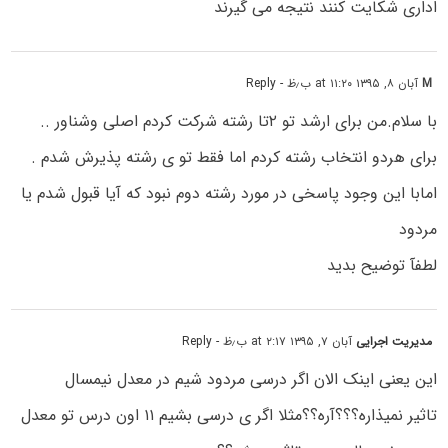
اداری شکایت کنند نتیجه می گیرند
M
آبان ۸, ۱۳۹۵ at ۱۱:۲۰ ب٫ظ
- Reply
با سلام.من برای ارشد تو ۲تا رشته شرکت کردم اصلی وشناور ..
برای هردو انتخاب رشته کردم اما فقط تو ی رشته پذیرش شدم .
امابا این وجود پاسخی در مورد رشته دوم نبود که آیا قبول شدم یا
مردود
لطفآ توضیح بدید
مدیریت اجرایی
آبان ۷, ۱۳۹۵ at ۲:۱۷ ب٫ظ
- Reply
این یعنی اینک الان اگر درسی مردود شیم در معدل نیمسال
تاثیر نمیذاره؟؟؟آره؟؟مثلا اگر ی درسی بشیم ۱۱ اون درس تو معدل