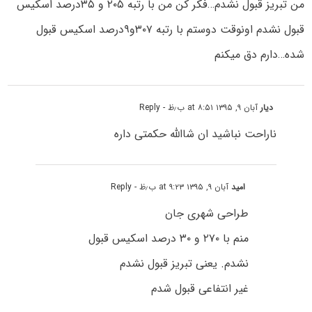
من تبریز قبول نشدم…فکر کن من با رتبه ۲۰۵ و ۳۵درصد اسکیس
قبول نشدم اونوقت دوستم با رتبه ۳۰۷و۹درصد اسکیس قبول
شده…دارم دق میکنم
دیار
آبان ۹, ۱۳۹۵ at ۸:۵۱ ب٫ظ
- Reply
ناراحت نباشید ان شاالله حکمتی داره
امید
آبان ۹, ۱۳۹۵ at ۹:۲۳ ب٫ظ
- Reply
طراحی شهری جان
منم با ۲۷۰ و ۳۰ درصد اسکیس قبول
نشدم. یعنی تبریز قبول نشدم
غیر انتفاعی قبول شدم