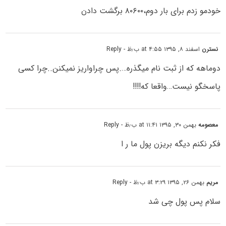
خودمو زدم برای بار دوم،۸۰۶۰۰ برگشت دادن
نسترن
اسفند ۸, ۱۳۹۵ at ۴:۵۵ ب٫ظ
- Reply
دوماهه که از ثبت نام میگذره….پس چراواریز نمیکنن..چرا کسی
پاسخگو نیست…‌واقعا که!!!!
معصومه
بهمن ۳۰, ۱۳۹۵ at ۱۱:۴۱ ب٫ظ
- Reply
فکر نکنم دیگه بریزن پول ما ر ا
مریم
بهمن ۲۶, ۱۳۹۵ at ۳:۲۹ ب٫ظ
- Reply
سلام پس پول چی شد