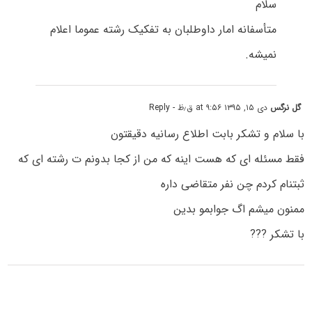
سلام
متأسفانه امار داوطلبان به تفکیک رشته عموما اعلام
نمیشه.
گل نرگس
دی ۱۵, ۱۳۹۵ at ۹:۵۶ ق٫ظ
- Reply
با سلام و تشکر بابت اطلاع رسانیه دقیقتون
فقط مسئله ای که هست اینه که من از کجا بدونم ت رشته ای که
ثبتنام کردم چن نفر متقاضی داره
ممنون میشم اگ جوابمو بدین
با تشکر ???