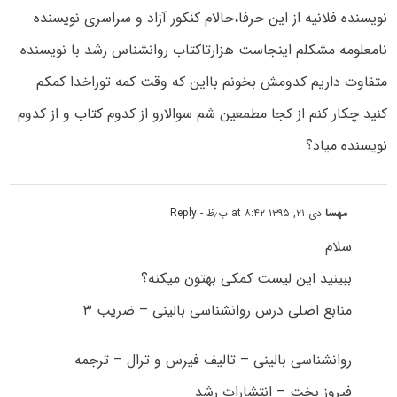
نویسنده فلانیه از این حرفا،حالام کنکور آزاد و سراسری نویسنده
نامعلومه مشکلم اینجاست هزارتاکتاب روانشناس رشد با نویسنده
متفاوت داریم کدومش بخونم بااین که وقت کمه توراخدا کمکم
کنید چکار کنم از کجا مطمعین شم سوالارو از کدوم کتاب و از کدوم
نویسنده میاد؟
مهسا
دی ۲۱, ۱۳۹۵ at ۸:۴۲ ب٫ظ
- Reply
سلام
ببینید این لیست کمکی بهتون میکنه؟
منابع اصلی درس روانشناسی بالینی – ضریب ۳
روانشناسی بالینی – تالیف فیرس و ترال – ترجمه
فیروز بخت – انتشارات رشد