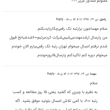
ممنونم مشاور عزیز.???
راحیل
دی ۲۳, ۱۳۹۵ at ۵:۱۸ ب٫ظ
- Reply
سلام مهساجون برارتبه تک رقمےچکاربایدبکنم
من پارسال ارشدمهندسےشیمےشرکت کردمرتبم۶۰۰شدشبانخ قبول
شدم نرفتم انسال میخوام تهران رتبه تک رقمےبیارم الان خوندم
میخوام دوره کنم تاکیدکنم پارسال۱۵روزحوندم
مهسا
دی ۲۴, ۱۳۹۵ at ۱۱:۰۶ ق٫ظ
- Reply
سلام
به نظرم با چیزی که گفتید یعنی ۱۵ روز مطالعه و کسب
رتبه ۶۰۰، با کمی تلاش امسال بتونید موفق بشید. اگه
به نظرتون منابع اصلی رو خوندید، اولا که دقیق بشید