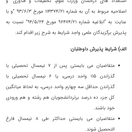
استعداد های درخشان وزارت علوم، تحقیقات و فناوری” و
اصلاحیه مربوط به آن به شماره ۱۱۴۳۷۴/۲۱ مورخ ۹۳/۶/۳ ″و با
عنایت به “ابلاغیه شماره ۹۶۴۷۴/۲۱ مورخ ۹۴/۵/۲۴″ نسبت به
پذیرش برگزیدگان علمی واجد شرایط به شرح زیر اقدام کند:
الف) شرایط پذیرش داوطلبان:
متقاضیان می بایستی پس از ۷ نیمسال تحصیلی با
گذراندن ۱۱۵ واحد درسی، یا ۶ نیمسال تحصیلی با
گذراندن حداقل سه چهارم واحد درسی، به لحاظ میانگین
کل جزء ده درصد برتردانشجویان هم رشته و هم ورودی
خود باشند.
متقاضیان می بایستی حداکثر طی ۸ نیمسال فارغ
التحصیل شوند.