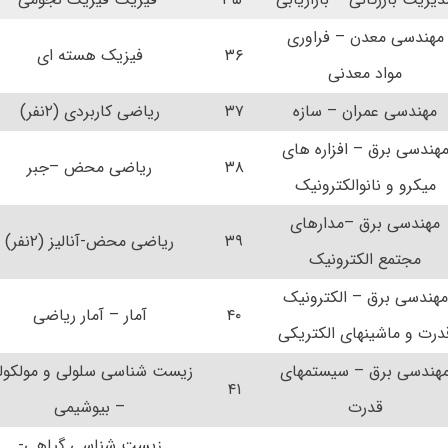
مهندسی معدن – فراوری
۳۶
فیزیک هسته ای
مواد معدنی
مهندسی عمران – سازه
۳۷
ریاضی کاربردی (۲نفر)
هندسی برق – افزاره های
۳۸
ریاضی محض –جبر
میکرو و نانوالکترونیک
مهندسی برق –مدارهای
۳۹
ریاضی محض-آنالیز (۲نفر)
مجتمع الکترونیک
مهندسی برق – الکترونیک
۴۰
آمار – آمار ریاضی
درت و ماشینهای الکتریکی
هندسی برق – سیستمهای
زیست شناسی سلولی و مولکول
۴۱
قدرت
– بیوشیمی
زیست شناسی گیاهی-