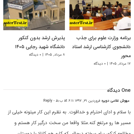
برنامه وزارت علوم برای جذب
پذیرش ارشد بدون کنکور
دانشجوی کارشناسی ارشد استاد
دانشگاه شهید رجایی ۱۴۰۵
۸ مرداد, ۱۴۰۵
|
۰ دیدگاه
محور
۱۷ مرداد, ۱۴۰۵
|
۰ دیدگاه
One دیدگاه
مهوش غلامی دویره
فروردین ۳۱, ۱۳۹۷ at ۶:۱۱ ب٫ظ
- Reply
با سلام و ادای احترام و خداقوت. به نظرم این کار میتونه خیلی از
مسیر ها رو مرتفع کنه.مثلا واقعا من سخت درگیر کار هستم و
مطالعه کنکور برام سخته درحاای که کارم هم کانلا با دوستان