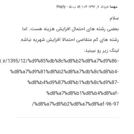
مهسا
خرداد ۷, ۱۳۹۶ at ۱:۰۴ ب٫ظ
- Reply
سلام
بعضی رشته های احتمال افزایش هزینه هست. اما
رشته های کم متقاضی احتمالا افزایش شهریه نباشه.
لینک زیر رو ببینید:
est.ir/1395/12/%d9%85%db%8c%d8%b2%d8%a7%d9%86-
%d8%a7%d9%81%d8%b2%d8%a7%db%8c%d8%b4-
%d8%b4%d9%87%d8%b1%db%8c%d9%87-
%d8%a7%d8%b1%d8%b4%d8%af-
%d8%a7%d8%b2%d8%a7%d8%af-96-97/