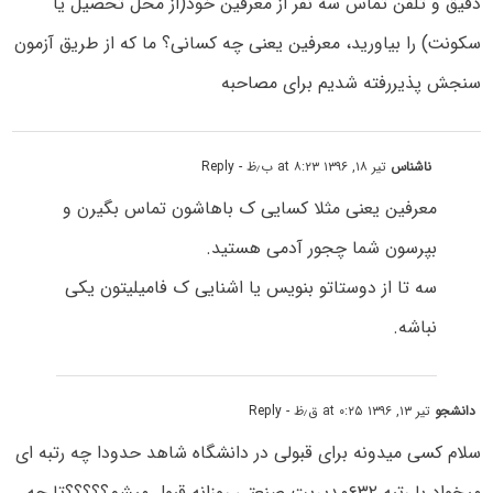
دقیق و تلفن تماس سه نفر از معرفین خود(از محل تحصیل یا
سکونت) را بیاورید، معرفین یعنی چه کسانی؟ ما که از طریق آزمون
سنجش پذیررفته شدیم برای مصاحبه
ناشناس
تیر ۱۸, ۱۳۹۶ at ۸:۲۳ ب٫ظ
- Reply
معرفین یعنی مثلا کسایی ک باهاشون تماس بگیرن و
بپرسون شما چجور آدمی هستید.
سه تا از دوستاتو بنویس یا اشنایی ک فامیلیتون یکی
نباشه.
دانشجو
تیر ۱۳, ۱۳۹۶ at ۰:۲۵ ق٫ظ
- Reply
سلام کسی میدونه برای قبولی در دانشگاه شاهد حدودا چه رتبه ای
میخواد با رتبه ۶۳۲مدیریت صنعتی روزانه قبول میشم؟؟؟؟؟تا چه