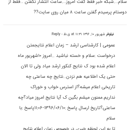
سلام….شبکه خبر فقط گفت امروز….ساعت انتشار نگفتن …فقط از
دوستام پرسیدم گفتن ساعت ۸ میان روی سایت??
نیلوفر
شهریور ۱۰, ۱۳۹۶ at ۱۱:۳۱ ق٫ظ
- Reply
عمومی | کارشناسی ارشد – زمان اعلام نتایجمتن
درخواست :سلام و خسته نباشید ..امروز ۱۰شهریور ماه
اعلام شده بود ک نتایج کنکور ارشد میاد ولی تا الان
حتی یک اطلاعیه هم نزدن..نتایج چه ساعتی چه
تاریخی اعلام میشه؟از استرس خواب و خوراک
نداریم.ممنون میشم بگین ک آیا نتایج امروز میاد؟چه
ساعتی؟تاریخ ارسال پاسخ :۱۳۹۶/۰۶/۱۰-۱۱:۰۶پاسخ :با
سلام
تا به این لحظه خبری در خصوص زمان اعلام نتایج