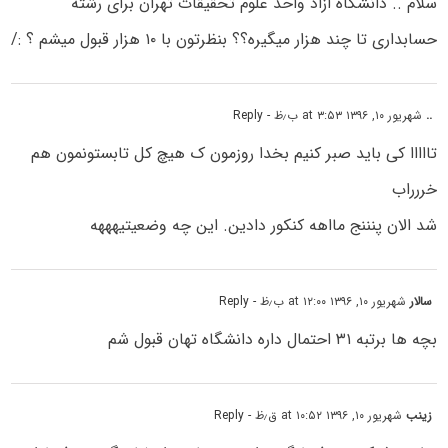
سلام .. دانشگاه ازاد واحد علوم تحقیقات تهران برای رشته
حسابداری تا چند هزار میگیره؟؟ بنظرتون با ۱۰ هزار قبول میشم ؟ :/
..
شهریور ۱۰, ۱۳۹۶ at ۳:۵۳ ب٫ظ
- Reply
تااااا کی باید صبر کنیم بخدا روزمون ک هیچ کل تابستونمون هم
خررراب
شد الان پنننج مااهه کنکور دادین. این چه وضعیتیهههه
سالار
شهریور ۱۰, ۱۳۹۶ at ۱۲:۰۰ ب٫ظ
- Reply
بچه ها برتبه ۳۱ احتمال داره دانشگاه تهان قبول شم
زینب
شهریور ۱۰, ۱۳۹۶ at ۱۰:۵۲ ق٫ظ
- Reply