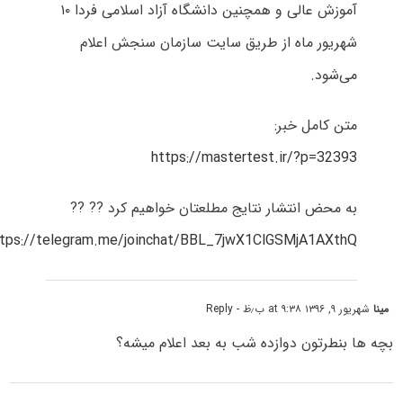
آموزش عالی و همچنین دانشگاه آزاد اسلامی فردا ۱۰
شهریور ماه از طریق سایت سازمان سنجش اعلام
می‌شود.
متن کامل خبر:
https://mastertest.ir/?p=32393
به محض انتشار نتایج مطلعتان خواهیم کرد ?? ??
ttps://telegram.me/joinchat/BBL_7jwX1ClGSMjA1AXthQ
مینا
شهریور ۹, ۱۳۹۶ at ۹:۳۸ ب٫ظ
- Reply
بچه ها بنطرتون دوازده شب به بعد اعلام میشه؟