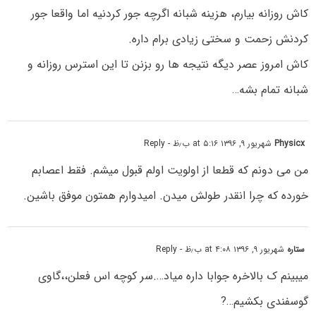
کاش روزانه بیارم، هزینه شبانه اگرچه جور کردنیه اما واقعا جور
کردنش زحمت و سختی زیادی برام داره.
کاش امروز عصر دیگه نتیجه ها رو بزنن تا این استرس روزانه و
شبانه تمام بشه…
Physicx
شهریور ۹, ۱۳۹۶ at ۵:۱۶ ب٫ظ
- Reply
من می دونم که قطعا از اولویت اولم قبول میشم. فقط اعصابم
خورده که چرا انقدر طولش میدن. امیدوارم همتون موفق باشین.
ستاره
شهریور ۹, ۱۳۹۶ at ۴:۰۸ ب٫ظ
- Reply
میبینم ک بالاخره جوابا داره میاد….سر کوچه اس فعلن،،گاوی
گوسفندی بکشیم…?