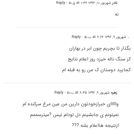
نادر
شهریور ۱۰, ۱۳۹۶ at ۰:۳۲ ق٫ظ
- Reply
نه
..
شهریور ۹, ۱۳۹۶ at ۸:۲۶ ب٫ظ
- Reply
بگذار تا بچریم چون ابر در بهاران
کز سنگ ناله خیزد روز اعلام نتایج
کجایید دوستان ک من رو به قبله ام
زهره
شهریور ۹, ۱۳۹۶ at ۸:۳۵ ب٫ظ
- Reply
وااااای خبرازخودتون دارین من عین مرغ سرکنده ام
نمیتونم ی جابشینم دل تودلم نیس ?میترسممم
ازنتیجه هااعلام بشه ???