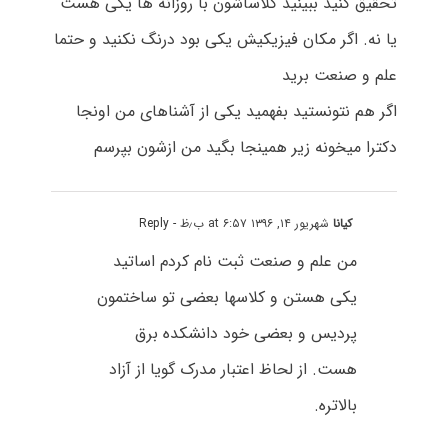
تحقیق کنید ببینید کلاساشون با روزانه ها یکی هست
یا نه. اگر مکان فیزیکیش یکی بود درنگ نکنید و حتما
علم و صنعت برید
اگر هم نتونستید بفهمید یکی از آشناهای من اونجا
دکترا میخونه زیر همینجا بگید من ازشون بپرسم
کیانا
شهریور ۱۴, ۱۳۹۶ at ۶:۵۷ ب٫ظ
- Reply
من علم و صنعت ثبت نام کردم اساتید
یکی هستن و کلاسها بعضی تو ساختمون
پردیس و بعضی خود دانشکده برق
هست. از لحاظ اعتبار مدرک گویا از آزاد
بالاتره.