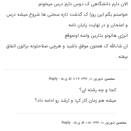
الان دارم دانشگاهی ک دوس دارم درس میخونم
خواستم بگم این روزا ک گذشت تازه سختی ها شروع میشه درس
و امتحان و در نهایت پایان نامه
انرژی هاتونو بذارین واسه اونموقع
ان شاءالله ک همتون موفق باشید و هرچی صلاحتونه براتون اتفاق
بیفته…
محسن
شهریور ۱۰, ۱۳۹۶ at ۱۱:۲۷ ق٫ظ
- Reply
کجا و چه رشته ای؟
میشه هم زمان کار کرد و ارشد رو ادامه داد؟
محسن
شهریور ۱۰, ۱۳۹۶ at ۰:۵۱ ق٫ظ
- Reply