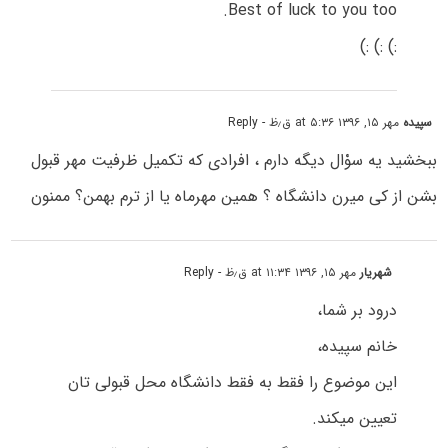
Best of luck to you too.
:) :) :)
سپیده
مهر ۱۵, ۱۳۹۶ at ۵:۳۶ ق٫ظ
- Reply
ببخشید یه سوْال دیگه دارم ، افرادی که تکمیل ظرفیت مهر قبول
بشن از کی میرن دانشگاه ؟ همین مهرماه یا از ترم بهمن؟ ممنون
شهریار
مهر ۱۵, ۱۳۹۶ at ۱۱:۳۴ ق٫ظ
- Reply
درود بر شما،
خانم سپیده،
این موضوع را فقط به فقط دانشگاه محل قبولی تان
تعیین میکند.