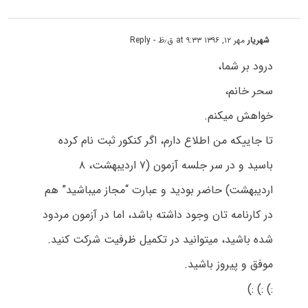
شهریار
مهر ۱۲, ۱۳۹۶ at ۹:۳۳ ق٫ظ
- Reply
درود بر شما،
سحر خانم،
خواهش میکنم.
تا جاییکه من اطلاع دارم، اگر کنکور ثبت نام کرده
باسید و در سر جلسه آزمون (۷ اردیبهشت، ۸
اردیبهشت) حاضر بودید و عبارت “مجاز میباشید” هم
در کارنامه تان وجود داشته باشد، اما در آزمون مردود
شده باشید، میتوانید در تکمیل ظرفیت شرکت کنید.
موفق و پیروز باشید.
:) :) :)