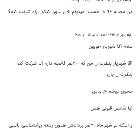
فرشته
مهر ۱۱, ۱۳۹۶ at ۱:۵۵ ب٫ظ
- Reply
من معدلم ۱۸.۹۶ هست..میتونم الان بدون کنکور ازاد شرکت کنم؟
لیلا
مهر ۱۱, ۱۳۹۶ at ۱:۵۰ ب٫ظ
- Reply
سلام آقا شهریار خوبین
آقا شهریار بنظرت ن من که ۳۰۰نفر فاصله دارم آیا شرکت کنم
بنظرت ن یان
ممنون میشم ج بدین
آیا شانس قبولی هس
و اینکه تو شهر ماه ۳۰نفر برداشتن همون رشته روانشناسی بالینی