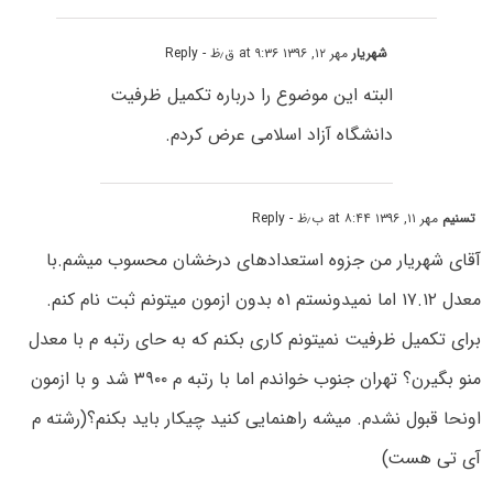
شهریار
مهر ۱۲, ۱۳۹۶ at ۹:۳۶ ق٫ظ
- Reply
البته این موضوع را درباره تکمیل ظرفیت
دانشگاه آزاد اسلامی عرض کردم.
تسنیم
مهر ۱۱, ۱۳۹۶ at ۸:۴۴ ب٫ظ
- Reply
آقای شهریار من جزوه استعدادهای درخشان محسوب میشم.با
معدل ۱۷.۱۲ اما نمیدونستم ۱ه بدون ازمون میتونم ثبت نام کنم.
برای تکمیل ظرفیت نمیتونم کاری بکنم که به حای رتبه م با معدل
منو بگیرن؟ تهران جنوب خواندم اما با رتبه م ۳۹۰۰ شد و با ازمون
اونحا قبول نشدم. میشه راهنمایی کنید چیکار باید بکنم؟(رشته م
آی تی هست)