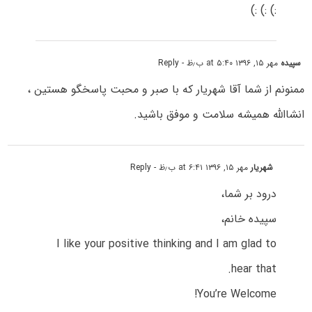
:) :) :)
سپیده
مهر ۱۵, ۱۳۹۶ at ۵:۴۰ ب٫ظ
- Reply
ممنونم از شما آقا شهریار که با صبر و محبت پاسخگو هستین ،
انشاالله همیشه سلامت و موفق باشید.
شهریار
مهر ۱۵, ۱۳۹۶ at ۶:۴۱ ب٫ظ
- Reply
درود بر شما،
سپیده خانم،
I like your positive thinking and I am glad to
hear that.
You’re Welcome!