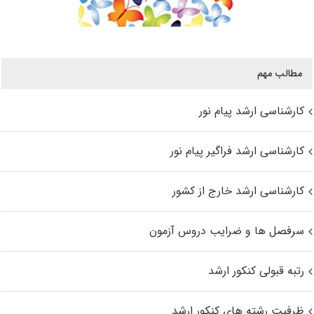
مطالب مهم
کارشناسی ارشد پیام نور
کارشناسی ارشد فراگیر پیام نور
کارشناسی ارشد خارج از کشور
سرفصل ها و ضرایب دروس آزمون
رتبه قبولی کنکور ارشد
ظرفیت رشته های کنکور ارشد