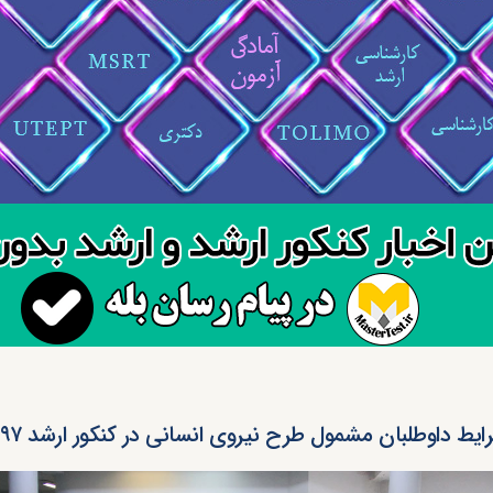
ایط داوطلبان مشمول طرح نیروی انسانی در کنکور ارشد ۹۷ پزشکی