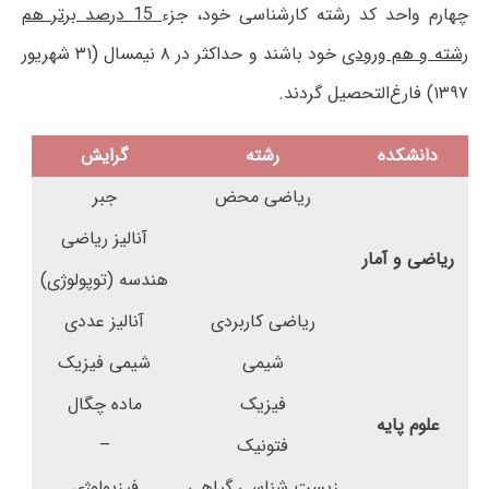
چهارم واحد کد رشته کارشناسی خود، جزء
15 درصد برتر هم
رشته و هم ورودی
خود باشند و حداکثر در ۸ نیمسال (۳۱ شهریور
۱۳۹۷) فارغ‌التحصیل گردند.
دانشکده
رشته
گرایش
ریاضی محض
جبر
آنالیز ریاضی
ریاضی و آمار
هندسه (توپولوژی)
ریاضی کاربردی
آنالیز عددی
شیمی
شیمی فیزیک
فیزیک
ماده چگال
علوم پایه
فتونیک
–
زیست شناسی گیاهی
فیزیولوژی