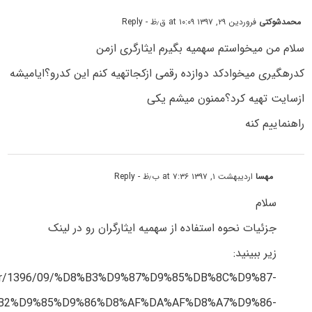
محمدشوکتی
فروردین ۲۹, ۱۳۹۷ at ۱۰:۰۹ ق٫ظ
- Reply
سلام من میخواستم سهمیه بگیرم ایثارگری ازمن
کدرهگیری میخوادکد دوازده رقمی ازکجاتهیه کنم این کدرو؟ایامیشه
ازسایت تهیه کرد؟ممنون میشم یکی
راهنماییم کنه
مهسا
اردیبهشت ۱, ۱۳۹۷ at ۷:۳۶ ب٫ظ
- Reply
سلام
جزئیات نحوه استفاده از سهمیه ایثارگران رو در لینک
زیر ببینید:
st.ir/1396/09/%D8%B3%D9%87%D9%85%DB%8C%D9%87-
B2%D9%85%D9%86%D8%AF%DA%AF%D8%A7%D9%86-