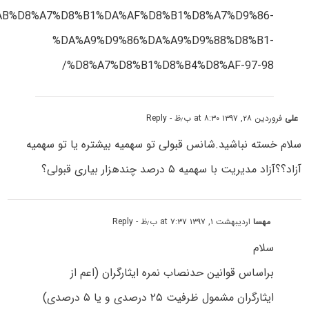
B%D8%A7%D8%B1%DA%AF%D8%B1%D8%A7%D9%86-
%DA%A9%D9%86%DA%A9%D9%88%D8%B1-
%D8%A7%D8%B1%D8%B4%D8%AF-97-98/
علی
فروردین ۲۸, ۱۳۹۷ at ۸:۳۰ ب٫ظ
- Reply
سلام خسته نباشید.شانس قبولی تو سهمیه بیشتره یا تو سهمیه
آزاد؟؟آزاد مدیریت با سهمیه ۵ درصد چندهزار بیاری قبولی؟
مهسا
اردیبهشت ۱, ۱۳۹۷ at ۷:۳۷ ب٫ظ
- Reply
سلام
ﺑﺮاﺳﺎس ﻗﻮاﻧﻴﻦ ﺣﺪﻧﺼﺎب ﻧﻤﺮه اﻳﺜﺎرﮔﺮان (اﻋﻢ از
اﻳﺜﺎرﮔﺮان ﻣﺸﻤﻮل ﻇﺮﻓﻴﺖ ۲۵ درﺻﺪی و ﻳﺎ ۵ درﺻﺪی)