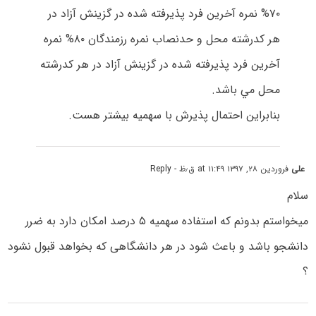
۷۰% ﻧﻤﺮه آﺧﺮﻳﻦ ﻓﺮد ﭘﺬﻳﺮﻓﺘﻪ ﺷﺪه در ﮔﺰﻳﻨﺶ آزاد در
ﻫﺮ ﻛﺪرﺷﺘﻪ ﻣﺤﻞ و ﺣﺪﻧﺼﺎب ﻧﻤﺮه رزﻣﻨﺪﮔﺎن ۸۰% ﻧﻤﺮه
آﺧﺮﻳﻦ ﻓﺮد ﭘﺬﻳﺮﻓﺘﻪ ﺷﺪه در ﮔﺰﻳﻨﺶ آزاد در ﻫﺮ ﻛﺪرﺷﺘﻪ
ﻣﺤﻞ ﻣﻲ ﺑﺎﺷﺪ.
بنابراین احتمال پذیرش با سهمیه بیشتر هست.
علی
فروردین ۲۸, ۱۳۹۷ at ۱۱:۴۹ ق٫ظ
- Reply
سلام
میخواستم بدونم که استفاده سهمیه ۵ درصد امکان دارد به ضرر
دانشجو باشد و باعث شود در هر دانشگاهی که بخواهد قبول نشود
؟