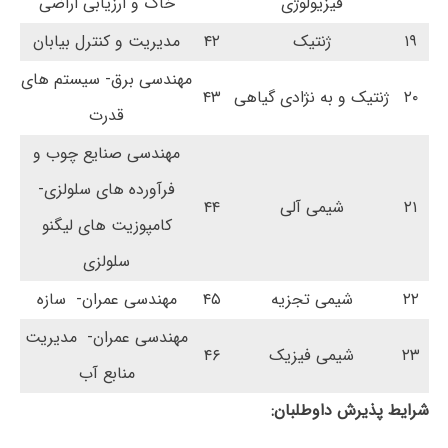
فیزیولوژی
خاک و ارزیابی اراضی
۱۹
ژنتیک
۴۲
مدیریت و کنترل بیابان
مهندسی برق- سیستم های
۲۰
ژنتیک و به نژادی گیاهی
۴۳
قدرت
مهندسی صنایع چوب و
فرآورده های سلولزی-
۲۱
شیمی آلی
۴۴
کامپوزیت های لیگنو
سلولزی
۲۲
شیمی تجزیه
۴۵
مهندسی عمران- سازه
مهندسی عمران- مدیریت
۲۳
شیمی فیزیک
۴۶
منابع آب
شرایط پذیرش داوطلبان: