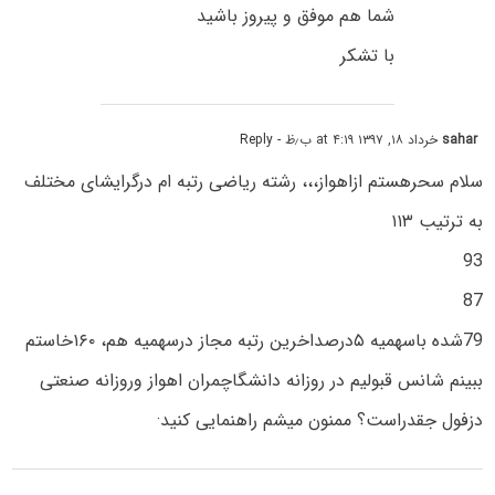
شما هم موفق و پیروز باشید
با تشکر
sahar
خرداد ۱۸, ۱۳۹۷ at ۴:۱۹ ب٫ظ
- Reply
سلام سحرهستم ازاهواز،،، رشته ریاضی رتبه ام درگرایشای مختلف
به ترتیب ۱۱۳
93
87
79شده باسهمیه ۵درصداخرین رتبه مجاز درسهمیه هم، ۱۶۰خاستم
ببینم شانس قبولیم در روزانه دانشگاچمران اهواز وروزانه صنعتی
دزفول جقدراست؟ ممنون میشم راهنمایی کنید·