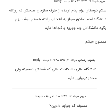
مریم
خرداد ۲۱, ۱۳۹۷ at ۷:۲۴ ب٫ظ
- Reply
سلام دوستان برام پیام اومده از طرف سازمان سنجش که روزانه
دانشگاه امام صادق مجاز به انتخاب رشته هستم میشه بهم
بگید دانشگاش چه جوریه و کجاها داره
مممنون میشم
یعقوب رحمانی
خرداد ۲۱, ۱۳۹۷ at ۹:۳۸ ب٫ظ
- Reply
دانشگاه عالی باامکانات عالی که شغلش تصمینه ولی
محدودیتهایی داره
مریم
خرداد ۲۲, ۱۳۹۷ at ۲:۰۲ ق٫ظ
- Reply
ممنونم ک جوابم دادین?