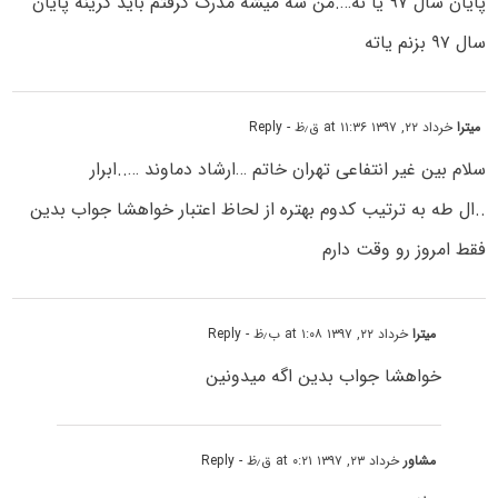
پایان سال ۹۷ یا نه….من سه میشه مدرک گرفتم باید گرینه پایان
سال ۹۷ بزنم یاته
میترا
خرداد ۲۲, ۱۳۹۷ at ۱۱:۳۶ ق٫ظ
- Reply
سلام بین غیر انتفاعی تهران خاتم …ارشاد دماوند …..ابرار
..ال طه به ترتیب کدوم بهتره از لحاظ اعتبار خواهشا جواب بدین
فقط امروز رو وقت دارم
میترا
خرداد ۲۲, ۱۳۹۷ at ۱:۰۸ ب٫ظ
- Reply
خواهشا جواب بدین اگه میدونین
مشاور
خرداد ۲۳, ۱۳۹۷ at ۰:۲۱ ق٫ظ
- Reply