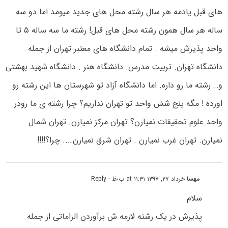
های قبل یادمه هر سال رشته محل های جدید میومد اما دو سه
ساله هر سال همون رشته محل های قبل! رشته ما سه ساله ۵ تا
واحد پذیرش میشه . تمام دانشگاه های معتبر تهران از جمله
دانشگاه تهران. تربیت مدرس. دانشگاه هنر . دانشگاه شهید بهشتی
و… رشته ما رو داره. اما دانشگاه آزاد تو شهرستان ها این رشته رو
اورده ! مگه پنج شش واحد تو تهران نداریم؟ چرا رشته ی ما رودر
واحد علوم تحقیقات نمیارن؟ تهران مرکز نمیارن. تهران شمال
نمیارن. تهران غرب نمیارن . تهران شرق نمیارن….. چرا؟!!!!
مهسا
خرداد ۲۷, ۱۳۹۷ at ۱۱:۳۱ ب٫ظ
- Reply
سلام
پذیرش در یک رشته لازمه ش برآوردن الزاماتی از جمله