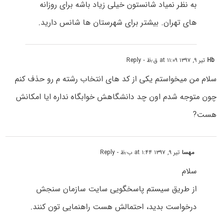
به نظر نمیاد شانستون خیلی زیاد باشه برای روزانه
های تهران. بیشتر برای شهرستان ها شانس دارید.
Hb
تیر ۹, ۱۳۹۷ at ۱۱:۰۹ ق٫ظ
- Reply
سلام من میخواستم یکی از کد های انتخاب رشته م رو حذف کنم
چون متوجه شدم اون چد دانشگاهش خوابگاه نداره ایا امکانش
هست?
مهسا
تیر ۹, ۱۳۹۷ at ۱:۴۴ ب٫ظ
- Reply
سلام
از طریق سیستم پاسخگویی سایت سازمان سنجش
درخواست بدید، احتمالش هست راهنمایی تون کنند.