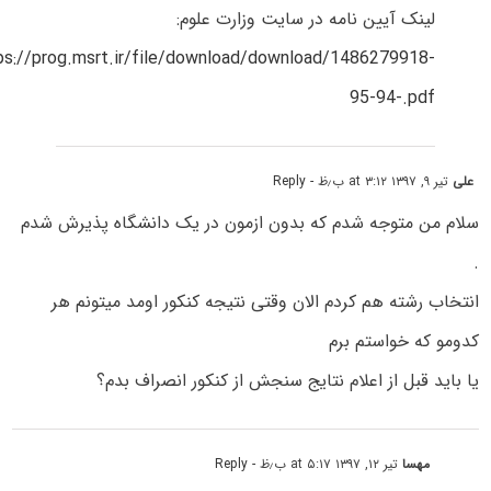
لینک آیین نامه در سایت وزارت علوم:
ps://prog.msrt.ir/file/download/download/1486279918-
95-94-.pdf
علی
تیر ۹, ۱۳۹۷ at ۳:۱۲ ب٫ظ
- Reply
سلام من متوجه شدم که بدون ازمون در یک دانشگاه پذیرش شدم
.
انتخاب رشته هم کردم الان وقتی نتیجه کنکور اومد میتونم هر
کدومو که خواستم برم
یا باید قبل از اعلام نتایج سنجش از کنکور انصراف بدم؟
مهسا
تیر ۱۲, ۱۳۹۷ at ۵:۱۷ ب٫ظ
- Reply