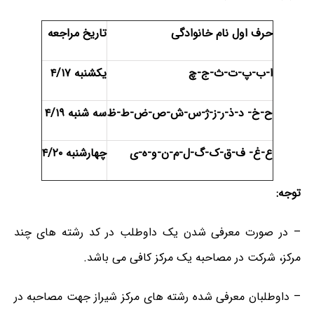
حرف اول نام خانوادگی
تاریخ مراجعه
ا-ب-پ-ت-ث-ج-چ
یکشنبه ۴/۱۷
ح-خ- د-ذ-ر-ز-ژ-س-ش-ص-ض-ط-ظ
سه شنبه ۴/۱۹
ع-غ- ف-ق-ک-گ-ل-م-ن-و-ه-ی
چهارشنبه ۴/۲۰
توجه:
– در صورت معرفی شدن یک داوطلب در کد رشته های چند
مرکز، شرکت در مصاحبه یک مرکز کافی می باشد.
– داوطلبان معرفی شده رشته های مرکز شیراز جهت مصاحبه در