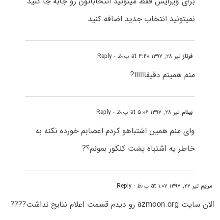
برای ویرایش فقط میتونید انتخاباتون رو جابه جا کنید
نمیتونید انتخاب جدید اضافه کنید
فرناز
تیر ۲۸, ۱۳۹۷ at ۴:۴۰ ب٫ظ
- Reply
منم همینم دقیقاااااا?
بینام
تیر ۲۸, ۱۳۹۷ at ۵:۰۶ ب٫ظ
- Reply
وای منم همین اشتباهو کردم اعصابم خورده نکنه به
خاطر یه اشتباه پشت کنکور بمونم؟?
مریم
تیر ۲۷, ۱۳۹۷ at ۱:۰۷ ب٫ظ
- Reply
الان سایت azmoon.org رو دیدم قسمت اعلام نتایج نداشت????