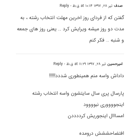
صدف
تیر ۲۸, ۱۳۹۷ at ۱۰:۱۴ ق٫ظ
- Reply
گفتن که از فردای روز اخرین مهلت انتخاب رشته ، به
مدت دو روز میشه ویرایش کرد .. یعنی روز های جمعه
و شنبه … فکر کنم
امیرحسین
تیر ۲۸, ۱۳۹۷ at ۱۱:۲۹ ق٫ظ
- Reply
داداش واسه منم همینطوری شددد!!!!!
پارسال پری سال سایتشون واسه انتخاب رشته
اینجووووری نبوووود
امسااال اینجوریش کرددددن
افتضاحششش درومده