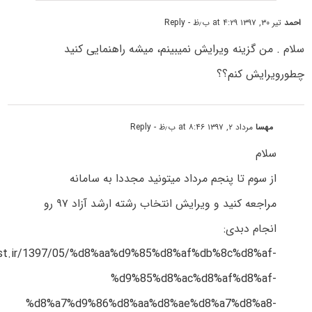
احمد
تیر ۳۰, ۱۳۹۷ at ۴:۲۹ ب٫ظ
- Reply
سلام . من گزینه ویرایش نمیبینم، میشه راهنمایی کنید
چطورویرایش کنم؟؟
مهسا
مرداد ۲, ۱۳۹۷ at ۸:۴۶ ب٫ظ
- Reply
سلام
از سوم تا پنجم مرداد میتونید مجددا به سامانه
مراجعه کنید و ویرایش انتخاب رشته ارشد آزاد ۹۷ رو
انجام دبدی:
test.ir/1397/05/%d8%aa%d9%85%d8%af%db%8c%d8%af-
%d9%85%d8%ac%d8%af%d8%af-
%d8%a7%d9%86%d8%aa%d8%ae%d8%a7%d8%a8-