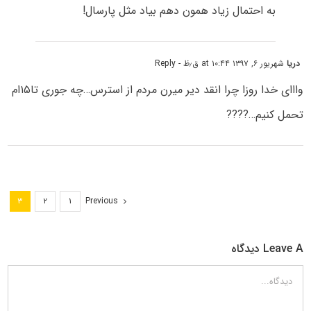
به احتمال زیاد همون دهم بیاد مثل پارسال!
دریا
شهریور ۶, ۱۳۹۷ at ۱۰:۴۴ ق٫ظ
- Reply
وااای خدا روزا چرا انقد دیر میرن مردم از استرس…چه جوری تا۱۵ام
تحمل کنیم…????
Previous
۳
۲
۱
Leave A دیدگاه
دیدگاه