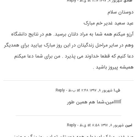
صادق
شهریور ۸, ۱۳۹۷ at ۱۱:۱۰ ق٫ظ
- Reply
دوستان سلام
عید سعید غدیر خم مبارک
آرزو میکنم همه شما به مراد دلتان برسید. هم در نتایج دانشگاه
وهم در سایر مراحل زندگیتان در این روز مبارک بیایید برای همدیگر
دعا کنیم که قطعا خداوند می پذیرد . من برای شما دعا میکنم
همیشه پیروز باشید .
ش.ا
شهریور ۸, ۱۳۹۷ at ۲:۴۸ ب٫ظ
- Reply
آااااامین،شما هم همین طور
امین
شهریور ۸, ۱۳۹۷ at ۸:۵۸ ق٫ظ
- Reply
عید غدیر مبارک امیدوارم همه دوستان تو این روز بزرگ و عزیز