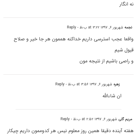
نه انگار
نجمه
شهریور ۶, ۱۳۹۷ at ۳:۲۲ ب٫ظ
- Reply
واقعا عجب استرسی داریم خداکنه هممون هر جا خیر و صلاح
قیول شیم
و راصی باشیم از نتیجه مون
زهره
شهریور ۶, ۱۳۹۷ at ۳:۵۶ ب٫ظ
- Reply
ان شاءالله
مریم گلی
شهریور ۶, ۱۳۹۷ at ۲:۵۲ ب٫ظ
- Reply
هفته آینده دقیقا همین روز معلوم نیس هر کدوممون داریم چیکار