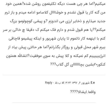
میکنیم?اما هر چی هست دیگه تکلیفمون روشن شده?همین خود
من گنه کار یا قبول نشدم و خوشاااال کلاسامو ادامه میدم و باز ترم
جدید میذارم و ذخایر ارزی می اندوزم ?و پیشی کوچولومو بزرگ
میکنم??یا هم قبول شدم و دارم فک میکنم ک دقیقا چ خاکی بر سر
کنم با اینهمه کار ناتموم تا پایان شهریور و اینکه پیشیمو قاچاقی
ببرم شهر محل قبولی و روزگار بگذرانم?اما هر حالتی پیش بیاد از
انرژییییییم کم نمیکنه و کلا پیش به سوی موفقیت?انشالله همتون
کنکور۲۰بشین بچااااااای گل گلاب???
E.e
شهریور ۶, ۱۳۹۷ at ۳:۲۴ ب٫ظ
- Reply
واقعا.ایشالا????