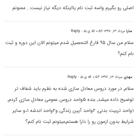
اصلی رو بگیرم واسه ثبت نام یااینکه دیگه نیاز نیست.. ممنونم
سارا
مرداد ۱۳, ۱۳۹۷ at ۰:۵۹ ق٫ظ
- Reply
سلام من سال ۹۵ فارغ التحصیل شدم میتونم الان این دوره و ثبت
نام کنم؟
مهدی
مرداد ۱۳, ۱۳۹۷ at ۰:۵۴ ق٫ظ
- Reply
سلام, در مورد دروس معادل سازی شده به نظرم باید شفاف تر
توضیح داده میشد, بنده ۵واحد دروس عمومی معادل سازی کردم,
۱واحد تربیت بدنی, ۲واحد آیین زندگی و۲واحد اندشه ۱،و سایر
شرایط بدون ازمون رو را دارا هستم,میتونم ثبت نام کنم؟