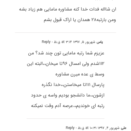
ان شااله فدات خدا کنه مشاوره مامایی هم زیاد بشه
ومن بارتبه۲۸ همدان یا اراک قبول بشم
یاس
شهریور ۵, ۱۳۹۷ at ۳:۱۴ ق٫ظ
- Reply
عزیزم شما رتبه مامایی تون چند شد؟ من
۱۱۲شدم ولی امسال ۹۶تا میخان،،البته این
وسط ی عده میرن مشاوره
پارسال ۱۱۱تا میخاستن،،خدا نگذره
ازشون،،ما دانشجو بودیم واسه ی حدود
رتبه ای خوندیم،،عرصه آدم وقت نمیکنه
علی
شهریور ۴, ۱۳۹۷ at ۱۰:۳۱ ق٫ظ
- Reply