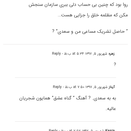
روا بود که چنین بی حساب دلی ببری سازمان سنجش
مکن که مظلمه خلق را جزایی هست…
” حاصل تشریک مساعی من و سعدی” ?
زهره
شهریور ۵, ۱۳۹۷ at ۵:۳۴ ب٫ظ
- Reply
?
آیناز
شهریور ۵, ۱۳۹۷ at ۷:۵۰ ب٫ظ
- Reply
به به سعدی. ? آهنگ ” گناه عشق” همایون شجریان
عالیه.
Kasra
شهریور ۵, ۱۳۹۷ at ۷:۵۷ ب٫ظ
- Reply