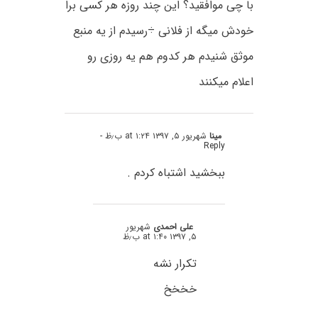
با چی موافقید؟ این چند روزه هر کسی برا
خودش میگه از فلانی ÷رسیدم از یه منبع
موثق شنیدم هر کدوم هم یه روزی رو
اعلام میکنند
مینا
شهریور ۵, ۱۳۹۷ at ۱:۲۴ ب٫ظ
-
Reply
ببخشید اشتباه کردم .
علی احمدی
شهریور
۵, ۱۳۹۷ at ۱:۴۰ ب٫ظ
تکرار نشه
خخخخ