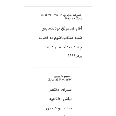
علیرضا
شهریور ۶, ۱۳۹۷ at ۱۲:۳۲
ب٫ظ
- Reply
آقاواقعاموثق بودیدماپنج
شنبه منتظرباشیم به نظرت
چنددرصداحتمال داره
بیاد؟؟؟؟
نسیم
شهریور ۶,
۱۳۹۷ at ۴:۰۸ ب٫ظ
علیرضا منتظر
نباش اطلاعیه
جدید رو دیدین