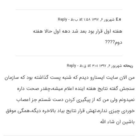
E.e
شهریور ۶, ۱۳۹۷ at ۱:۵۸ ب٫ظ
- Reply
هفته اول قرار بود بعد شد دهه اول حالا هفته
دوم????
ریحانه
شهریور ۶, ۱۳۹۷ at ۳:۰۱ ق٫ظ
- Reply
من الان سایت ایسنارو دیدم که شنبه پست گذاشته بود که سازمان
سنجش گفته نتایج هفته اینده اعلام میشه،چقدر صحت داره
نمیدونم ولی من که از پیگیری کردن دست شستم جز اعصاب
خوردی چیزی نداره،تهش قرار نتایج بیاد بالاخره دیگه،همگی موفق
باشین ان شاء الله