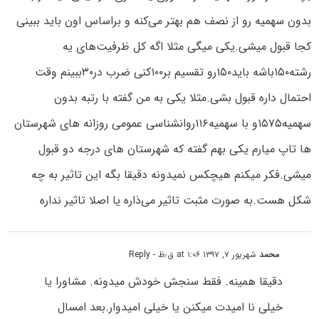
بدون سهمیه رو از نصف هم بهتر می‌کنه و براساس اون باید ببینی
کجا قبول میشی.یکی میگی مثلا اگه کل ظرفیت‌های یه
رشته۱۵۰باشه باید۱۵۰رو تقسیم بر۱۰۰کنی ضرب در۳۰ببینم وقت
احتمال داره قبول بشی.مثلا یکی به من گفته با رتبه بدون
سهمیه۱۵۷۵و با سهمیه۱۱۶روانشناسی عمومی روزانه های شهرستان
ها تاپ میارم یکی بهم گفته که شهرستان های درجه دو قبول
میشی.فکر میکنم هیچکس نمیدونه دقیقا بگه این تاثیر به چه
شکل هست.به صورت مثبت تاثیر می‌ذاره یا اصلا تاثیر نداره
محمد
شهریور ۷, ۱۳۹۷ at ۱:۰۶ ق٫ظ
- Reply
دقیقا همینه. فقط سنجش خودش میدونه. مشاورا یا
خیلی نا امیدت میکنن یا خیلی امیدوار.بعد امسال