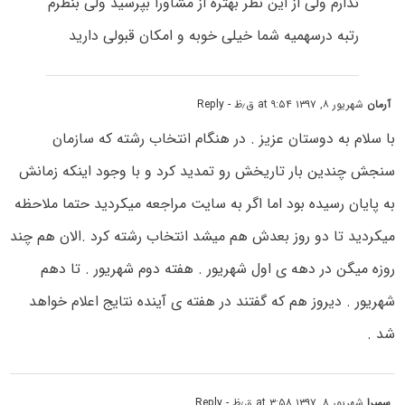
ندارم ولی از این نظر بهتره از مشاورا بپرسید ولی بنظرم
رتبه درسهمیه شما خیلی خوبه و امکان قبولی دارید
آرمان
شهریور ۸, ۱۳۹۷ at ۹:۵۴ ق٫ظ
- Reply
با سلام به دوستان عزیز . در هنگام انتخاب رشته که سازمان
سنجش چندین بار تاریخش رو تمدید کرد و با وجود اینکه زمانش
به پایان رسیده بود اما اگر به سایت مراجعه میکردید حتما ملاحظه
میکردید تا دو روز بعدش هم میشد انتخاب رشته کرد .الان هم چند
روزه میگن در دهه ی اول شهریور . هفته دوم شهریور . تا دهم
شهریور . دیروز هم که گفتند در هفته ی آینده نتایج اعلام خواهد
شد .
سمیرا
شهریور ۸, ۱۳۹۷ at ۳:۵۸ ق٫ظ
- Reply