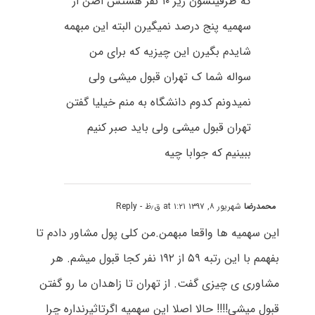
که ظرفیتشون زیر ۱۰ نفر هستش اصن از
سهمیه پنج درصد نمیگیرن البته این مبهمه
شایدم بگیرن این چیزیه که برای من
سواله شما ک تهران قبول میشی ولی
نمیدونم کدوم دانشگاه به منم خیلیا گفتن
تهران قبول میشی ولی باید صبر کنیم
ببینیم که جوابا چیه
محمدرضا
شهریور ۸, ۱۳۹۷ at ۱:۲۱ ق٫ظ
- Reply
این سهمیه ها واقعا مبهمن.من کلی پول مشاور دادم تا
بفهمم با این رتبه ۵۹ از ۱۹۲ نفر کجا قبول میشم. هر
مشاوری ی چیزی گفت. از تهران تا زاهدان ما رو گفتن
قبول میشی!!!! حالا اصلا این سهمیه اگرتاثیرنداره چرا