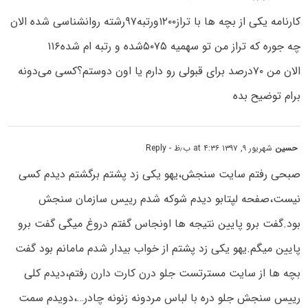
کارنامه یکی از بچه ها با تراز۱۲۰۰ورتبه۹۷رشته روانشناسی شده الان
چه جوره که تراز من تو سهمیه ۵۰۷۵شده و رتبه ام شده۱۱۶
الان من ۷۰درصد برای قبولی رو دارم یا اون دوستم؟کسی می‌دونه
برام توضیح بده
حسین
شهریور ۹, ۱۳۹۷ at ۴:۳۶ ب٫ظ
- Reply
صبحی رفتم سایت سنجش،یهو یکی زد پشتم برگشتم دیدم کسی
نیست،صفحه لپتابو دیدم شوکه شدم رییس سازمان سنجش
بود.گفت برو پایین نتیجه ها اونجاس گفتم دروغ میگی گفت برو
پایین میگم.یهو یکی زد پشتم از خواب بیدار شدم مامانم بود گفت
بچه ها از سایت مسترتست جلو درن کارت دارن رفتم،دیدم کلی
رییس سنجش جلو دره با لباس مردونه زنونه چادر…،دویدم سمت