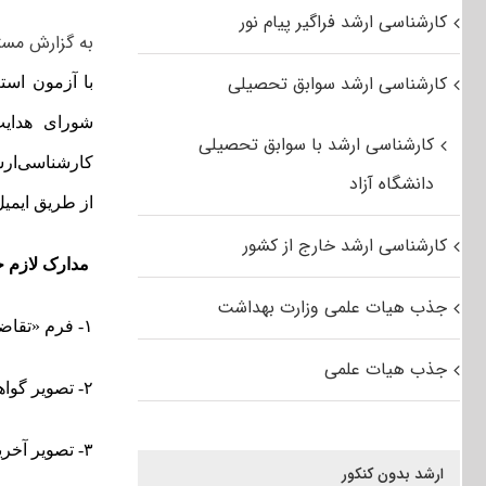
کارشناسی ارشد فراگیر پیام نور
به گزارش مست
کارشناسی ارشد سوابق تحصیلی
شورای هدایت
کارشناسی ارشد با سوابق تحصیلی
کارشناسی‌ارشد سال ۱۳۹۷ شرکت کرده باشن
دانشگاه آزاد
از طریق ایمیل (email) به آدرس Jashnvareh@sanjesh.org ار
کارشناسی ارشد خارج از کشور
مدارک لازم ج
جذب هیات علمی وزارت بهداشت
۱- فرم «تقاضانامه ثبت‌نام اولیه» مربوط به تسهیلات برگزیدگان جشنواره‌های معتبر علمی
جذب هیات علمی
۲- تصویر گواهی‌نامه برگزیدگی از دبیرخانه جشنواره مربوطه
۳- تصویر آخرین مدرک تحصیلی
ارشد بدون کنکور