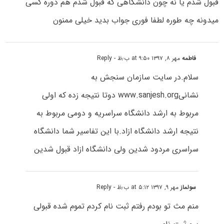
قبول شدم یا نه چون دانشگاهی که قبول شدم هم دوره کسی
میدونه چه طوره لطفا فوری جواب بدید خیلی ممنون
فاطمه
مهر ۸, ۱۳۹۷ at ۹:۵۰ ب٫ظ
- Reply
سلام.در سایت سازمان سنجش به
نشانیwww.sanjesh.org دوتا نتیجه زده که اولی
مربوط به ارشد دانشگاه سراسریه و دومی مربوط به
نتیجه ارشد دانشگاه ازاد.با این تفاسیر شما دانشگاه
سراسری مردود شدین ولی دانشگاه ازاد قبول شدین
سولماز
مهر ۹, ۱۳۹۷ at ۵:۱۲ ب٫ظ
- Reply
منم مث تو بودم رفتم ثبت نام کردم تموم شده قبولی