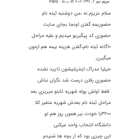
مریم
مهر ۷, ۱۳۹۷ at ۸:۰۸ ب٫ظ
- Reply
سلام عزیزم.نه ،من دوشنبه ثبته نام
حضوریمه.گفتن اونجا بجای سایت
حضوری کد پیگیریو میدیم و بقیه مراحل
۱۰گانه ثبته نام،گفتن هزینه بیمه هم ازمون
میگیرن.
خیلیا مدراک اینترنتیشون تایید نشده
حضوری رفتن درست شد نگران نباش
.فقط اولش پوله شهریه ثابتو میریزی بعد
مراحل ثبته نام بعدش شهریه متغیر کلا
۳۲۰۰با خودت ببر.همون روز هم تو
دانشگاه انتخاب واحد میکنی
این چیزی بود که از بچه ها شنیدم.