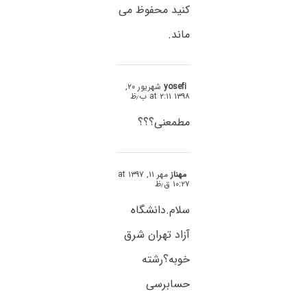
کنید محفوظ می
ماند.
yosefi
شهریور ۲۰,
۱۳۹۸ at ۲:۱۱ ب٫ظ
مطمعنی؟؟؟
مهناز
مهر ۱۱, ۱۳۹۷ at
۱۰:۲۷ ق٫ظ
سلام.دانشگاه
آزاد تهران شرق
خوبه؟رشته
حسابرسی