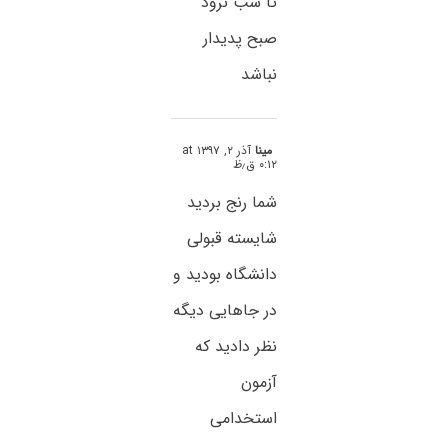
تا شب نرود
صبح پدیدار
نباشد
مینا
آذر ۲, ۱۳۹۷ at
۰:۱۲ ق٫ظ
شما رنج بردید
شایسته قبولی
دانشگاه بودید و
در جاهایی دیگه
نظر دادید که
آزمون
استخدامی