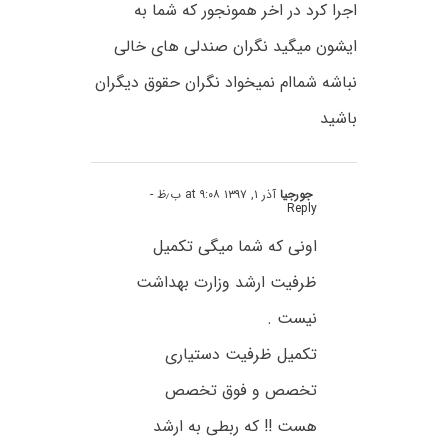
اجرا کرد در اخر همونجور که شما به
ایشون میگید نگران صندلی های خالی
نباشه شماام نمیخواد نگران حقوق دیگران
باشید
جورجیا
آذر ۱, ۱۳۹۷ at ۹:۰۸ ب٫ظ
-
Reply
اونی که شما میگی تکمیل
ظرفیت ارشد وزارت بهداشت
نیست .
تکمیل ظرفیت دستیاری
تخصص و فوق تخصص
هست !! که ربطی به ارشد