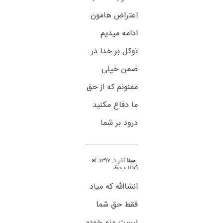
اعتراض هامون
ادامه میدیم
توکل بر خدا در
ضمن خیلی
ممنونم که از حق
ما دفاع مکنید
درود بر شما
مینا
آذر ۱, ۱۳۹۷ at
۱۱:۰۹ ب٫ظ
انشاالله که میاد
فقط حق شما
نیست منم خودم