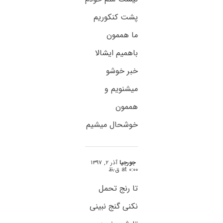
پشت کنکوریم
ما هممون
باهمیم ایشالا
خبر خوشو
میشنویم و
هممون
خوشحال میشیم
جورجیا
آذر ۲, ۱۳۹۷
at ۰:۰۰ ق٫ظ
تا رنج تحمل
نکنی گنج نبینی