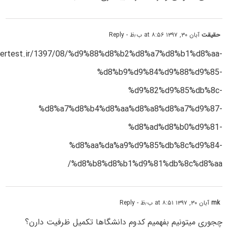
حقیقت
آبان ۳۰, ۱۳۹۷ at ۸:۵۶ ب٫ظ
- Reply
stertest.ir/1397/08/%d9%88%d8%b2%d8%a7%d8%b1%d8%aa-
%d8%b9%d9%84%d9%88%d9%85-
%d9%82%d9%85%db%8c-
%d8%a7%d8%b4%d8%aa%d8%a8%d8%a7%d9%87-
%d8%ad%d8%b0%d9%81-
%d8%aa%da%a9%d9%85%db%8c%d9%84-
%d8%b8%d8%b1%d9%81%db%8c%d8%aa/
mk
آبان ۳۰, ۱۳۹۷ at ۸:۵۱ ب٫ظ
- Reply
چجوری میتونیم بفهمیم کدوم دانشگاها تکمیل ظرفیت دارن؟