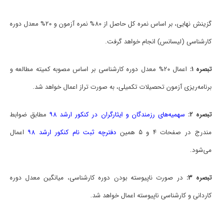
ﮔﺰﻳﻨﺶ ﻧﻬﺎیی، ﺑﺮ اﺳﺎس ﻧﻤﺮه ﻛﻞ ﺣﺎﺻﻞ از ۸۰% ﻧﻤﺮه آزﻣﻮن و ۲۰% ﻣﻌﺪل دوره
ﻛﺎرﺷﻨﺎسی (ﻟﻴﺴﺎﻧﺲ) اﻧﺠﺎم ﺧﻮاﻫﺪ ﮔﺮﻓﺖ.
ﺗﺒﺼﺮه ۱:
اﻋﻤﺎل ۲۰% ﻣﻌﺪل دوره ﻛﺎرﺷﻨﺎسی ﺑﺮ اﺳﺎس ﻣﺼﻮﺑﻪ ﻛﻤﻴﺘﻪ ﻣﻄﺎﻟﻌﻪ و
ﺑﺮﻧﺎﻣﻪرﻳﺰی آزﻣﻮن ﺗﺤﺼﻴﻼت تکمیلی، ﺑﻪ ﺻﻮرت ﺗﺮاز اﻋﻤﺎل ﺧﻮاﻫﺪ ﺷﺪ.
ﺗﺒﺼﺮه ۲:
ﺳﻬﻤﻴﻪﻫﺎی رزﻣﻨﺪﮔﺎن و اﻳﺜﺎرﮔﺮان در کنکور ارشد ۹۸
ﻣﻄﺎﺑﻖ ﺿﻮاﺑﻂ
ﻣﻨﺪرج در ﺻﻔﺤﺎت ۴ و ۵ ﻫﻤﻴﻦ
دﻓﺘﺮﭼﻪ ثبت نام کنکور ارشد ۹۸
اﻋﻤﺎل
میﺷﻮد.
ﺗﺒﺼﺮه ۳:
در ﺻﻮرت ﻧﺎﭘﻴﻮﺳﺘﻪ ﺑﻮدن دوره ﻛﺎرﺷﻨﺎسی، ﻣﻴﺎﻧﮕﻴﻦ ﻣﻌﺪل دوره
ﻛﺎردانی و ﻛﺎرﺷﻨﺎسی ﻧﺎﭘﻴﻮﺳﺘﻪ اﻋﻤﺎل ﺧﻮاﻫﺪ ﺷﺪ.