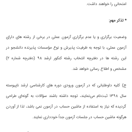
اﻣﺘﺤﺎنی را ﺧﻮاﻫﻨﺪ داﺷﺖ.
* ﺗﺬﻛﺮ ﻣﻬﻢ:
وﺿﻌﻴﺖ ﺑﺮﮔﺰاری و ﻳﺎ ﻋﺪم ﺑﺮﮔﺰاری آزﻣﻮن عملی در ﺑﺮخی از رﺷﺘﻪ ﻫﺎی دارای
آزﻣﻮن عملی، ﺑﺎ ﺗﻮﺟﻪ ﺑﻪ ﻇﺮﻓﻴﺖ ﭘﺬﻳﺮش و ﻧﻮع ﻣﺆﺳﺴﺎت ﭘﺬﻳﺮﻧﺪه داﻧﺸﺠﻮ در
اﻳﻦ رﺷﺘﻪ ﻫﺎ در
دﻓﺘﺮﭼﻪ اﻧﺘﺨﺎب رﺷﺘﻪ کنکور ارشد ۹۸
(دﻓﺘﺮﭼﻪ ﺷﻤﺎره ۲)
ﻣﺸﺨﺺ و اﻃﻼع رﺳﺎنی ﺧﻮاﻫﺪ ﺷﺪ.
ج) ﻛﻠﻴﻪ داوﻃﻠﺒﺎنی ﻛﻪ در آزﻣﻮن ورودی دوره ﻫﺎی ﻛﺎرﺷﻨﺎسی ارﺷﺪ ﻧﺎﭘﻴﻮﺳﺘﻪ
ﺳﺎل ۱۳۹۸ ﺛﺒﺖﻧﺎم میﻧﻤﺎﻳﻨﺪ، ﺗﻮﺟﻪ داﺷﺘﻪ ﺑﺎﺷﻨﺪ ﺳﺆاﻻت ﺑﻪ ﮔﻮﻧﻪای ﻃﺮاحی
ﮔﺮدﻳﺪه ﻛﻪ ﻧﻴﺎز ﺑﻪ اﺳﺘﻔﺎده از ﻣﺎﺷﻴﻦ ﺣﺴﺎب در آزﻣﻮن نمی ﺑﺎﺷﺪ، ﻟﺬا از آوردن
ﻫﺮﮔﻮﻧﻪ ﻣﺎﺷﻴﻦ ﺣﺴﺎب در ﺟﻠﺴﺎت آزﻣﻮن ﺟﺪاً ﺧﻮدداری ﻧﻤﺎﻳﻨﺪ.