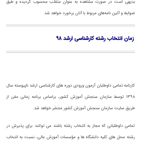
بدیهی اﺳﺖ در ﺻﻮرت ﻣﺸﺎﻫﺪه ﺑﻪ ﻋﻨﻮان ﻣﺘﻘﻠﺐ ﻣﺤﺴﻮب ﮔﺮدﻳﺪه و ﻃﺒﻖ
ﺿﻮاﺑﻂ و آﺋﻴﻦ ﻧﺎﻣﻪﻫﺎی ﻣﺮﺑﻮط ﺑﺎ آﻧﺎن ﺑﺮﺧﻮرد ﺧﻮاﻫﺪ ﺷﺪ.
زمان اﻧﺘﺨﺎب رﺷﺘﻪ کارشناسی ارشد ۹۸
ﻛﺎرﻧﺎﻣﻪ ﺗﻤﺎمی داوﻃﻠﺒﺎن آزﻣﻮن ورودی دوره ﻫﺎی ﻛﺎرﺷﻨﺎسی ارﺷﺪ ﻧﺎﭘﻴﻮﺳﺘﻪ ﺳﺎل
۱۳۹۸ ﺗﻮﺳﻂ ﺳﺎزﻣﺎن ﺳﻨﺠﺶ آﻣﻮزش ﻛﺸﻮر، ﺑﺮاﺳﺎس ﺑﺮﻧﺎﻣﻪ زﻣﺎنی ﻣﻘﺮر از
ﻃﺮﻳﻖ ﺳﺎﻳﺖ ﺳﺎزﻣﺎن ﺳﻨﺠﺶ آﻣﻮزش ﻛﺸﻮر ﻣﻨﺘﺸﺮ ﺧﻮاﻫﺪ ﺷﺪ.
ﺗﻤﺎمی داوﻃﻠﺒﺎنی ﻛﻪ ﻣﺠﺎز ﺑﻪ اﻧﺘﺨﺎب رﺷﺘﻪ ﺑﺎﺷﻨﺪ می ﺗﻮاﻧﻨﺪ: ﺑﺮای ﭘﺬﻳﺮش در
رﺷﺘﻪ ﻣﺤﻞ ﻫﺎی ﻛﻠﻴﻪ داﻧﺸﮕﺎه ﻫﺎ و ﻣﺆﺳﺴﺎت آﻣﻮزش ﻋﺎلی، ﻧﺴﺒﺖ ﺑﻪ اﻧﺘﺨﺎب