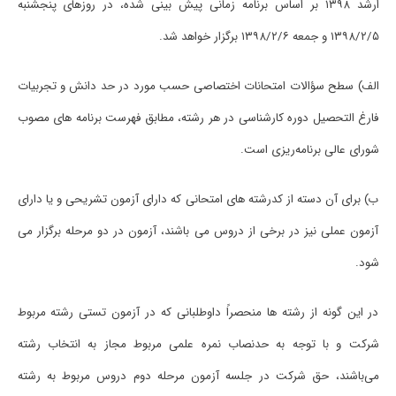
ارشد ۱۳۹۸ ﺑﺮ اﺳﺎس ﺑﺮﻧﺎﻣﻪ زﻣﺎنی ﭘﻴﺶ بینی ﺷﺪه، در روزﻫﺎی ﭘﻨﺠﺸﻨﺒﻪ
۱۳۹۸/۲/۵ و ﺟﻤﻌﻪ ۱۳۹۸/۲/۶ ﺑﺮﮔﺰار ﺧﻮاﻫﺪ ﺷﺪ.
اﻟﻒ) ﺳﻄﺢ ﺳﺆاﻻت اﻣﺘﺤﺎﻧﺎت اﺧﺘﺼﺎصی ﺣﺴﺐ ﻣﻮرد در ﺣﺪ داﻧﺶ و ﺗﺠﺮﺑﻴﺎت
ﻓﺎرغ اﻟﺘﺤﺼﻴﻞ دوره ﻛﺎرﺷﻨﺎسی در ﻫﺮ رﺷﺘﻪ، ﻣﻄﺎﺑﻖ ﻓﻬﺮﺳﺖ ﺑﺮﻧﺎﻣﻪ ﻫﺎی ﻣﺼﻮب
ﺷﻮرای ﻋﺎلی ﺑﺮﻧﺎﻣﻪرﻳﺰی اﺳﺖ.
ب) ﺑﺮای آن دﺳﺘﻪ از ﻛﺪرﺷﺘﻪ ﻫﺎی اﻣﺘﺤﺎنی ﻛﻪ دارای آزﻣﻮن ﺗﺸﺮیحی و ﻳﺎ دارای
آزﻣﻮن عملی ﻧﻴﺰ در ﺑﺮخی از دروس می ﺑﺎﺷﻨﺪ، آزﻣﻮن در دو ﻣﺮﺣﻠﻪ ﺑﺮﮔﺰار می
ﺷﻮد.
در این گونه از رﺷﺘﻪ ﻫﺎ ﻣﻨﺤﺼﺮاً داوﻃﻠﺒﺎنی ﻛﻪ در آزﻣﻮن تستی رﺷﺘﻪ ﻣﺮﺑﻮط
ﺷﺮﻛﺖ و ﺑﺎ ﺗﻮﺟﻪ ﺑﻪ ﺣﺪﻧﺼﺎب ﻧﻤﺮه علمی ﻣﺮﺑﻮط ﻣﺠﺎز ﺑﻪ اﻧﺘﺨﺎب رﺷﺘﻪ
میﺑﺎﺷﻨﺪ، ﺣﻖ ﺷﺮﻛﺖ در ﺟﻠﺴﻪ آزﻣﻮن ﻣﺮﺣﻠﻪ دوم دروس ﻣﺮﺑﻮط ﺑﻪ رﺷﺘﻪ