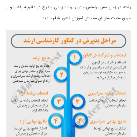
رﺷﺘﻪ در زﻣﺎن ﻣﻘﺮر ﺑﺮاﺳﺎس ﺟﺪول ﺑﺮﻧﺎﻣﻪ زﻣﺎنی ﻣﻨﺪرج در دﻓﺘﺮﭼﻪ راﻫﻨﻤﺎ و از
ﻃﺮﻳﻖ ﺳﺎﻳﺖ ﺳﺎزﻣﺎن ﺳﻨﺠﺶ آﻣﻮزش ﻛﺸﻮر اﻗﺪام ﻧﻤﺎﻳﻨﺪ.