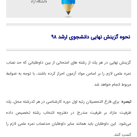
ﻧﺤﻮه ﮔﺰﻳﻨﺶ ﻧﻬﺎیی دانشجوی ارشد ۹۸
ﮔﺰﻳﻨﺶ ﻧﻬﺎیی در ﻫﺮ ﻳﻚ از رﺷﺘﻪ ﻫﺎی اﻣﺘﺤﺎنی از ﺑﻴﻦ داوﻃﻠﺒﺎنی ﻛﻪ ﺣﺪ ﻧﺼﺎب
ﻧﻤﺮه علمی ﻻزم را ﺑﺮ اﺳﺎس ﻣﻮاد آزﻣﻮن اﺣﺮاز ﻛﺮده ﺑﺎﺷﻨﺪ، ﺑﺎ ﺗﻮﺟﻪ ﺑﻪ ﺿﻮاﺑﻂ
ﻣﺮﺑﻮط اﻧﺠﺎم ﺧﻮاﻫﺪ ﺷﺪ.
ﺗﺒﺼﺮه:
ﺑﺮای ﻓﺎرغ اﻟﺘﺤﺼﻴﻼن رﺗﺒﻪ اول دوره ﻛﺎرﺷﻨﺎسی در ﻫﺮ ﻛﺪرﺷﺘﻪ ﻣﺤﻞ، ﻳﻚ
ﻇﺮﻓﻴﺖ ﻣﺎزاد ﺑﺮ ﻇﺮﻓﻴﺖ ﻣﻨﺪرج در دﻓﺘﺮﭼﻪ انتخاب رشته ﺗﺨﺼﻴﺺ داده
میﺷﻮد. اﻳﻦ داوﻃﻠﺒﺎن ﺑﺎﻳﺪ ﻫﻤﺎﻧﻨﺪ ﺳﺎﻳﺮ داوﻃﻠﺒﺎن ﺣﺪﻧﺼﺎب ﻧﻤﺮه علمی ﻻزم را
ﻛﺴﺐ ﻛﻨﻨﺪ.