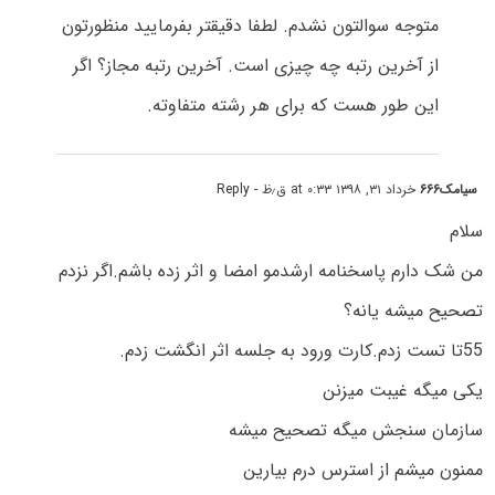
متوجه سوالتون نشدم. لطفا دقیقتر بفرمایید منظورتون
از آخرین رتبه چه چیزی است. آخرین رتبه مجاز؟ اگر
این طور هست که برای هر رشته متفاوته.
سیامک۶۶۶
خرداد ۳۱, ۱۳۹۸ at ۰:۳۳ ق٫ظ
- Reply
سلام
من شک دارم پاسخنامه ارشدمو امضا و اثر زده باشم.اگر نزدم
تصحیح میشه یانه؟
55تا تست زدم.کارت ورود به جلسه اثر انگشت زدم.
یکی میگه غیبت میزنن
سازمان سنجش میگه تصحیح میشه
ممنون میشم از استرس درم بیارین