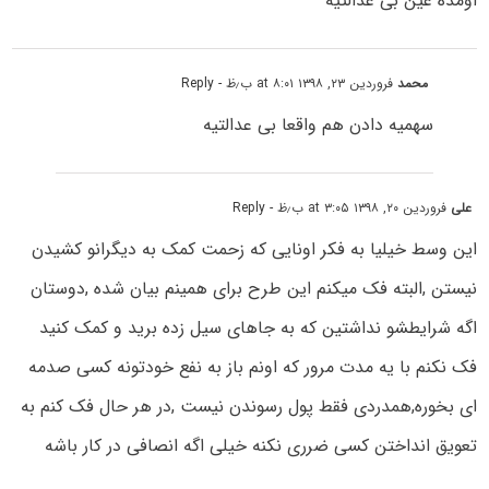
اومده عین بی عدالتیه
محمد
فروردین ۲۳, ۱۳۹۸ at ۸:۰۱ ب٫ظ
- Reply
سهمیه دادن هم واقعا بی عدالتیه
علی
فروردین ۲۰, ۱۳۹۸ at ۳:۰۵ ب٫ظ
- Reply
این وسط خیلیا به فکر اونایی که زحمت کمک به دیگرانو کشیدن
نیستن ,البته فک میکنم این طرح برای همینم بیان شده ,دوستان
اگه شرایطشو نداشتین که به جاهای سیل زده برید و کمک کنید
فک نکنم با یه مدت مرور که اونم باز به نفع خودتونه کسی صدمه
ای بخوره,همدردی فقط پول رسوندن نیست ,در هر حال فک کنم به
تعویق انداختن کسی ضرری نکنه خیلی اگه انصافی در کار باشه