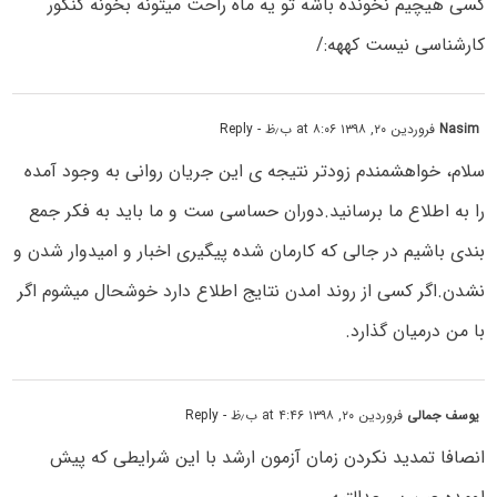
کسی هیچیم نخونده باشه تو یه ماه راحت میتونه بخونه کنکور
کارشناسی نیست کههه:/
Nasim
فروردین ۲۰, ۱۳۹۸ at ۸:۰۶ ب٫ظ
- Reply
سلام، خواهشمندم زودتر نتیجه ی این جریان روانی به وجود آمده
را به اطلاع ما برسانید.دوران حساسی ست و ما باید به فکر جمع
بندی باشیم در جالی که کارمان شده پیگیری اخبار و امیدوار شدن و
نشدن.اگر کسی از روند امدن نتایج اطلاع دارد خوشحال میشوم اگر
با من درمیان گذارد.
یوسف جمالی
فروردین ۲۰, ۱۳۹۸ at ۴:۴۶ ب٫ظ
- Reply
انصافا تمدید نکردن زمان آزمون ارشد با این شرایطی که پیش