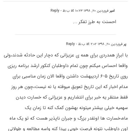
امیر
فروردین ۲۰, ۱۳۹۸ at ۱۰:۲۳ ب٫ظ
- Reply
احسنت به طرز تفکر ….
پر
فروردین ۲۰, ۱۳۹۸ at ۲:۰۲ ب٫ظ
- Reply
با ابرازِ همدردی برای همه ی عزیزانی که دچار این حادثه شدند،ولی
واقعا احساس میکنم چون تمام داوطلبان کنکور ارشد برنامه ریزی
روی تاریخ ۵-۶ اردیبهشت داشتن واقعا الان زمان مناسبی برای
مدام اخبار که این تاریخ تعویق میوفته یا نه نیست،چون هر روز
فقط منتظر یه خبر برای انتشاریم و عزیزانی که خسارت دیدن
سهمیه خیلی بیشتر میتونه بهشون کمک کنه تا زمان یک
ماه،خسارت ها اونقدر بزرگ و جبران ناپذیر هست که تو یک ماه
اون داوطلب نتونه فرصت خوبی پیدا کنه واسه مطالعه و طولانی