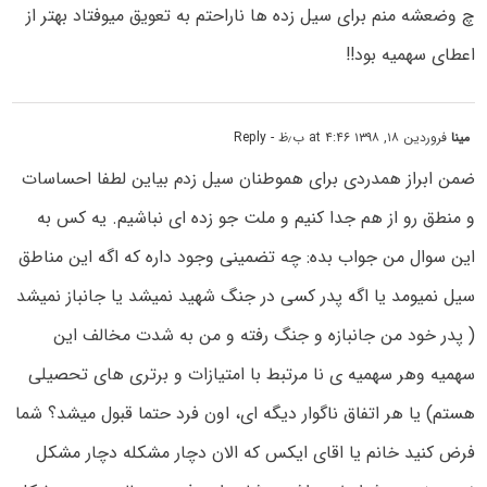
چ وضعشه منم برای سیل زده ها ناراحتم به تعویق میوفتاد بهتر از
اعطای سهمیه بود!!
مینا
فروردین ۱۸, ۱۳۹۸ at ۴:۴۶ ب٫ظ
- Reply
ضمن ابراز همدردی برای هموطنان سیل زدم بیاین لطفا احساسات
و منطق رو از هم جدا کنیم و ملت جو زده ای نباشیم. یه کس به
این سوال من جواب بده: چه تضمینی وجود داره که اگه این مناطق
سیل نمیومد یا اگه پدر کسی در جنگ شهید نمیشد یا جانباز نمیشد
( پدر خود من جانبازه و جنگ رفته و من به شدت مخالف این
سهمیه وهر سهمیه ی نا مرتبط با امتیازات و برتری های تحصیلی
هستم) یا هر اتفاق ناگوار دیگه ای، اون فرد حتما قبول میشد؟ شما
فرض کنید خانم یا اقای ایکس که الان دچار مشکله دچار مشکل