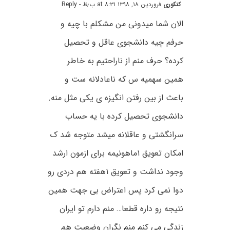
کنکوری
فروردین ۱۸, ۱۳۹۸ at ۸:۳۱ ب٫ظ
- Reply
الان شما میدونی من مشکلم با چیه و
حرفم چیه دانشجوی عاقل و تحصیل
کرده؟ حرف منم از ناراحتیم به خاطر
همین سهمیه س که ناعادلانه ست و
باعث از بین رفتن انگیزه ی یکی مثل منه.
دانشجوی تحصیل کرده با یه حساب
سرانگشتی و عاقلانه میشد متوجه شد ک
امکان تعویق ۱ماهونیمه برای ازمون ارشد
وجود نداشت و تعویق ۱هفته هم دردی رو
دوا نمی کرد پس اعتراض بی جهت همین
نتیجه رو داره قطعا… منم دارم تو ایران
زندگی می کنم منم نگران وضعیت هم