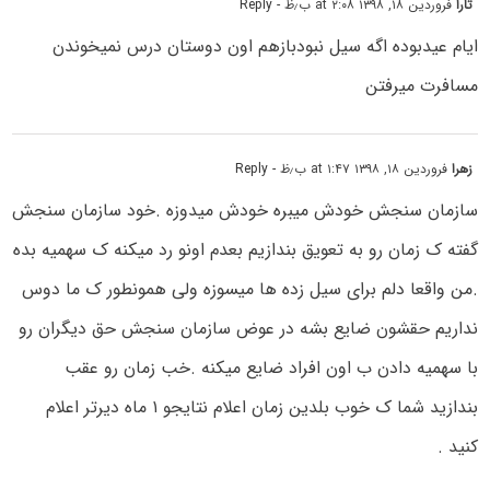
تارا
فروردین ۱۸, ۱۳۹۸ at ۲:۰۸ ب٫ظ
- Reply
ایام عیدبوده اگه سیل نبودبازهم اون دوستان درس نمیخوندن
مسافرت میرفتن
زهرا
فروردین ۱۸, ۱۳۹۸ at ۱:۴۷ ب٫ظ
- Reply
سازمان سنجش خودش میبره خودش میدوزه .خود سازمان سنجش
گفته ک زمان رو به تعویق بندازیم بعدم اونو رد میکنه ک سهمیه بده
.من واقعا دلم برای سیل زده ها میسوزه ولی همونطور ک ما دوس
نداریم حقشون ضایع بشه در عوض سازمان سنجش حق دیگران رو
با سهمیه دادن ب اون افراد ضایع میکنه .خب زمان رو عقب
بندازید شما ک خوب بلدین زمان اعلام نتایجو ۱ ماه دیرتر اعلام
کنید .