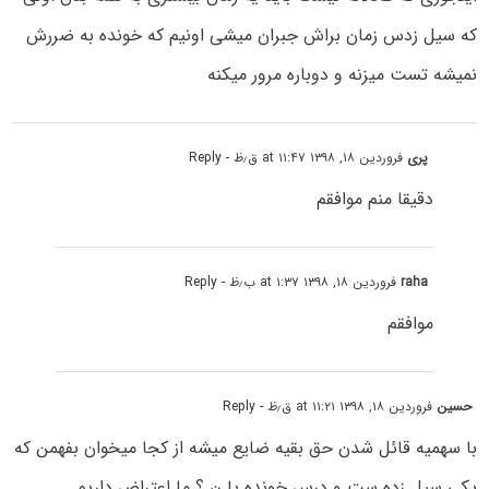
که سیل زدس زمان براش جبران میشی اونیم که خونده به ضررش
نمیشه تست میزنه و دوباره مرور میکنه
پری
فروردین ۱۸, ۱۳۹۸ at ۱۱:۴۷ ق٫ظ
- Reply
دقیقا منم موافقم
raha
فروردین ۱۸, ۱۳۹۸ at ۱:۳۷ ب٫ظ
- Reply
موافقم
حسین
فروردین ۱۸, ۱۳۹۸ at ۱۱:۲۱ ق٫ظ
- Reply
با سهمیه قائل شدن حق بقیه ضایع میشه از کجا میخوان بفهمن که
یکی سیل زده ست و درس خونده یا ن ؟ ما اعتراض داریم