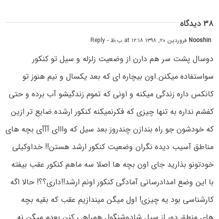
۳۸ دیدگاه
Nooshin
فروردین ۲۰, ۱۳۹۸ at ۱۲:۱۸ ب٫ظ
- Reply
دوسال پشت سر هم دارن از وضعیت زلزله و سیل تو کنکور
سواستفاده میکنن.اون بیچاره ای که بعد یکسال و نیم هنوز تو
کانکس داره زندگی میکنه و اونی که تموم زندگیشو آب برده و حتی
کفشم نداره به تنها چیزی که فکرنمیکنه کنکور ارشده.ضایع تر ازین
که خودشون جو راه بندازن چندروز بعد سیل که وااای آآآی بچه های
مناطق آسیب دیده نگران وضعیت کنکور ارشد هستن!! خداوکیلی
خودتونو بذارید جای اون بچه ها اصلا سه ماهم کنکور عقب بیفته
با این وضع امدادرسانی آمادگی کنکور اونم ارشد!!داری؟؟! حالا اگه
کارشناسی بود یه چیزی! اول میگن میندازیم عقب که بقیه بچه
های منطق دور از سیل شادوشنگول همراهی کنن بعدم میگن نه