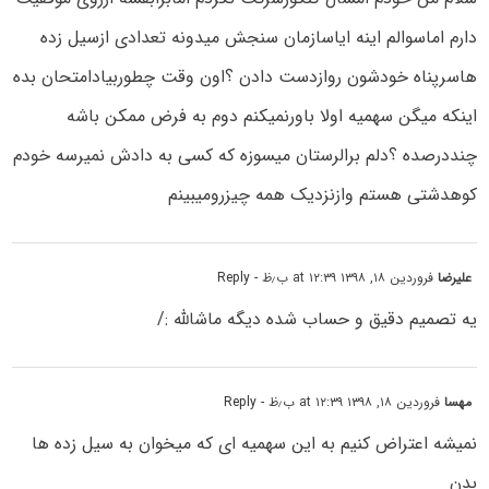
دارم اماسوالم اینه ایاسازمان سنجش میدونه تعدادی ازسیل زده
هاسرپناه خودشون روازدست دادن ؟اون وقت چطوربیادامتحان بده
اینکه میگن سهمیه اولا باورنمیکنم دوم به فرض ممکن باشه
چنددرصده ؟دلم برالرستان میسوزه که کسی به دادش نمیرسه خودم
کوهدشتی هستم وازنزدیک همه چیزرومیبینم
علیرضا
فروردین ۱۸, ۱۳۹۸ at ۱۲:۳۹ ب٫ظ
- Reply
یه تصمیم دقیق و حساب شده دیگه ماشالله :/
مهسا
فروردین ۱۸, ۱۳۹۸ at ۱۲:۳۹ ب٫ظ
- Reply
نمیشه اعتراض کنیم به این سهمیه ای که میخوان به سیل زده ها
بدن