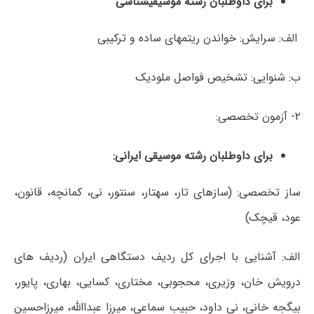
برای داوطلبان رشته موسیقی
شناسی
الف: سرایش: خواندن ریتم‎های ساده و ترکیبی
ب: شنوایی: تشخیص فواصل ملودیک
۲- آزمون تخصصی:
برای داوطلبان رشته موسیقی ایرانی
:
ساز تخصصی: (سازهای تار، سه‎تار، سنتور، نی، کمانچه، قانون،
عود، قیچک)
الف: آشنایی با اجرای کل ردیف دستگاهی ایران (ردیف های
درویش خان، وزیری، محجوبی، مختاری، کسایی، بهاری، پایور،
بیگجه خانی، نی داود، حبیب سماعی، میرزا عبداالله، میرزاحسین