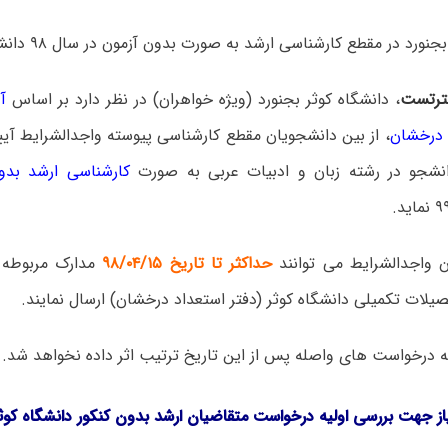
ورد در ﻣﻘﻄﻊ ﮐﺎرﺷﻨﺎﺳﯽ ارﺷﺪ به صورت بدون آزمون در ﺳﺎل ۹۸ دانشجو می پذیرد.
رتست
، دانشگاه کوثر بجنورد (ویژه خواهران) در نظر دارد بر اساس
آ
 درخشان
، از بین دانشجویان مقطع کارشناسی پیوسته واجدالشرایط آیین
نشجو در رشته زبان و ادبیات عربی به صورت
کارشناسی ارشد بدو
ن واجدالشرایط می توانند
حداکثر تا تاریخ ۹۸/۰۴/۱۵
مدارک مربوطه ر
لات تکمیلی دانشگاه کوثر (دفتر استعداد درخشان) ارسال نمایند.
 درخواست های واصله پس از این تاریخ ترتیب اثر داده نخواهد شد.
از جهت بررسی اولیه درخواست متقاضیان ارشد بدون کنکور دانشگاه کوثر