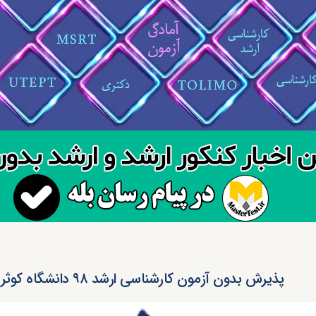
ﭘﺬﯾﺮش ﺑﺪون آزﻣﻮن کارشناسی ارﺷﺪ ۹۸ داﻧﺸﮕﺎه ﮐﻮﺛﺮ