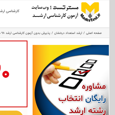
Ski
کارشناسی ارش
t
conten
صفحه اصلی
ارشد استعداد درخشان
ﭘﺬﯾﺮش ﺑﺪون آزﻣﻮن کارشناسی ارﺷﺪ ۹۸ داﻧﺸﮕﺎه ﮐﻮﺛﺮ