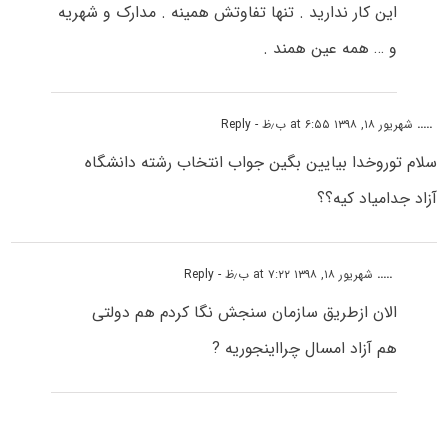
این کار ندارید . تنها تفاوتش همینه . مدارک و شهریه
و … همه عین همند .
.....
شهریور ۱۸, ۱۳۹۸ at ۶:۵۵ ب٫ظ
- Reply
سلام توروخدا بیایین بگین جواب انتخاب رشته دانشگاه
آزاد جدامیاد کیه؟؟
.....
شهریور ۱۸, ۱۳۹۸ at ۷:۲۲ ب٫ظ
- Reply
الان ازطریق سازمان سنجش نگا کردم هم دولتی
هم آزاد امسال چرااینجوریه ?