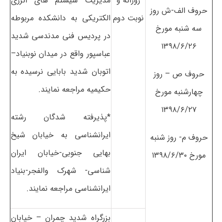
روزانه و
مدیریت سیستم های انرژی
حروف الف-ش روز
نوبت دوم
الکتریکی به دانشکده مربوطه
سه شنبه مورخ
در پردیس فنی مدندسی شدید
۱۳۹۸/۶/۲۶
عباسپور واقع در میدان نوبنیاد–
اتوبان شدید بابایی نرسیده به
حروف ص – روز
حکیمیه مراجعه نمایند.
چهارشنبه مورخ
۱۳۹۸/۶/۲۷
*پذیرفته شدگان رشته
ایرانشناسی به خیابان شیخ
حروف م- روز شنبه
بهایی جنوبی-خیابان ایران
مورخ ۱۳۹۸/۶/۳۰
شناسی- شهرک والفجر-بنیاد
ایرانشناسی مراجعه نمایند.
بزرگراه شدید چمران – خیابان