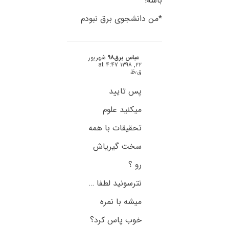
باشه!
*من دانشجوی برق نبودم
عباس برق۹۸
شهریور
۲۲, ۱۳۹۸ at ۴:۴۷
ق٫ظ
پس تایید
میکنید علوم
تحقیقات با همه
سخت گیریاش
رو ؟
نترسونید لطفا …
میشه با نمره
خوب پاس کرد؟