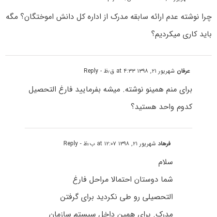
چرا نوشته عدم ارائه سابقه مدرک از اداره کل دانش اموختگان؟ مگه
باید کاری میکردیم؟
عرفان
شهریور ۲۱, ۱۳۹۸ at ۴:۳۳ ق٫ظ
- Reply
برای منم همینو نوشته. میشه بفرمایید فارغ التحصیل
کدوم واحد هستید؟
فرهاد
شهریور ۲۱, ۱۳۹۸ at ۱۲:۰۷ ب٫ظ
- Reply
سلام
شما دوستان احتمالا مراحل فارغ
التحصیلی رو طی نکردید برای گرفتن
مدرک. برای همین داخل سیستم سازمان