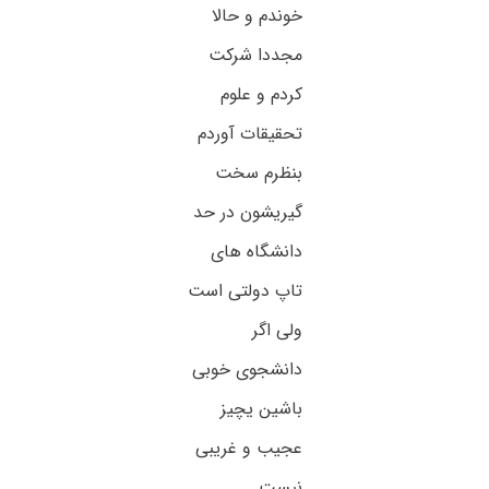
خوندم و حالا
مجددا شرکت
کردم و علوم
تحقیقات آوردم
بنظرم سخت
گیریشون در حد
دانشگاه های
تاپ دولتی است
ولی اگر
دانشجوی خوبی
باشین یچیز
عجیب و غریبی
نیست