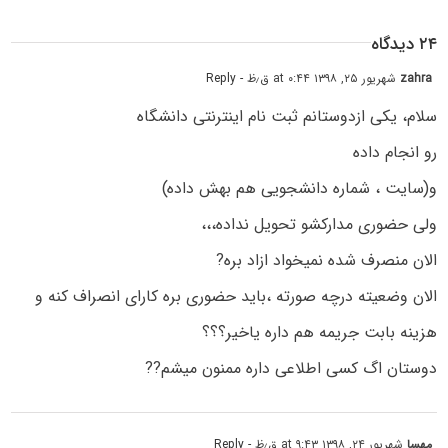
۲۴ دیدگاه
zahra
شهریور ۲۵, ۱۳۹۸ at ۰:۴۴ ق٫ظ
- Reply
سلام، یکی ازدوستانم ثبت نام اینترنتی دانشگاه
رو انجام داده
و(سایت ، شماره دانشجویی هم بهش داده)
ولی حضوری مدارکشو تحویل نداده،،،
الان منصرف شده نمیخواد ازاد بره?
الان وضعیته درچه صورته ،باید حضوری بره کارای انصراف کنه و
هزینه بابت جریمه هم داره یاخیر؟؟؟
دوستان اگ کسی اطلاعی داره ممنون میشم??
مهسا
شهریور ۲۴, ۱۳۹۸ at ۹:۴۳ ق٫ظ
- Reply