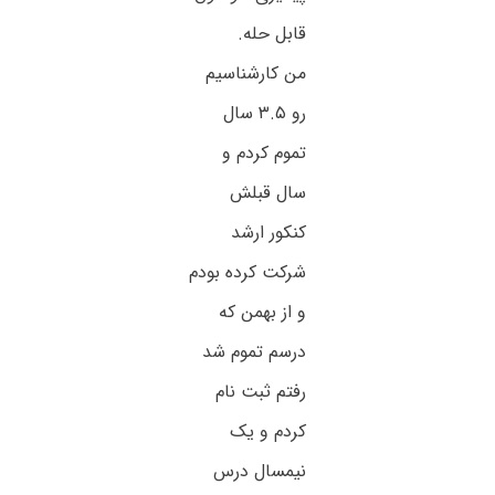
قابل حله.
من کارشناسیم
رو ۳.۵ سال
تموم کردم و
سال قبلش
کنکور ارشد
شرکت کرده بودم
و از بهمن که
درسم تموم شد
رفتم ثبت نام
کردم و یک
نیمسال درس