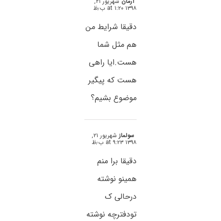
آرمان
شهریور ۲۱,
۱۳۹۸ at ۱:۲۰ ب٫ظ
دقیقا شرایط من
هم مثل شما
هست.ایا راهی
هست که پیگیر
موضوع بشیم؟
سولماز
شهریور ۲۱,
۱۳۹۸ at ۹:۲۳ ب٫ظ
دقیقا برا منم
همینو نوشته
درحالی ک
تودفترچه نوشته