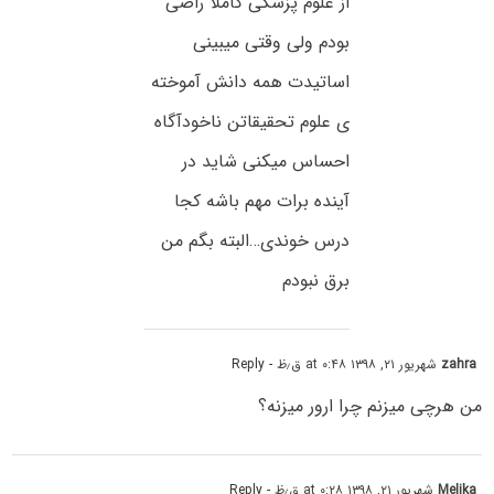
از علوم پزشکی کاملا راضی
بودم ولی وقتی میبینی
اساتیدت همه دانش آموخته
ی علوم تحقیقاتن ناخودآگاه
احساس میکنی شاید در
آینده برات مهم باشه کجا
درس خوندی…البته بگم من
برق نبودم
zahra
شهریور ۲۱, ۱۳۹۸ at ۰:۴۸ ق٫ظ
- Reply
من هرچی میزنم چرا ارور میزنه؟
Melika
شهریور ۲۱, ۱۳۹۸ at ۰:۲۸ ق٫ظ
- Reply