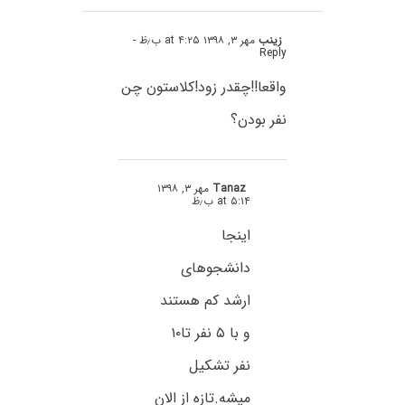
زینب
مهر ۳, ۱۳۹۸ at ۴:۲۵ ب٫ظ
-
Reply
واقعا!!چقدر زود!کلاستون چن
نفر بودن؟
Tanaz
مهر ۳, ۱۳۹۸
at ۵:۱۴ ب٫ظ
اینجا
دانشجوهای
ارشد کم هستند
و با ۵ نفر تا۱۰
نفر تشکیل
میشه.تازه از الان