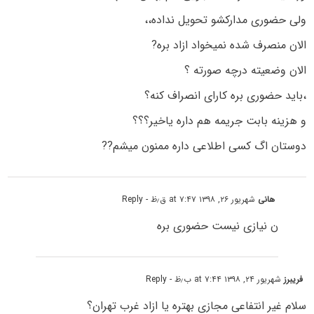
ولی حضوری مدارکشو تحویل نداده،،
الان منصرف شده نمیخواد ازاد بره?
الان وضعیته درچه صورته ؟
،باید حضوری بره کارای انصراف کنه؟
و هزینه بابت جریمه هم داره یاخیر؟؟؟
دوستان اگ کسی اطلاعی داره ممنون میشم??
هانی
شهریور ۲۶, ۱۳۹۸ at ۷:۴۷ ق٫ظ
- Reply
ن نیازی نیست حضوری بره
فریبرز
شهریور ۲۴, ۱۳۹۸ at ۷:۴۴ ب٫ظ
- Reply
سلام غیر انتفاعی مجازی بهتره یا ازاد غرب تهران؟