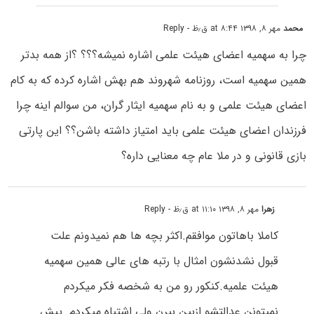
محمد
مهر ۸, ۱۳۹۸ at ۸:۴۴ ق٫ظ
- Reply
چرا به سهمیه اعضای هیئت علمی اشاره نمیشه؟؟؟ ؟از همه بدتر
همین سهمیه است، روزنامه شهروند هم بهش اشاره کرده که به کام
اعضای هیئت علمی و به نام سهمیه ایثار گران، من سوالم اینه چرا
فرزندان اعضای هیئت علمی باید امتیاز داشته باشن؟؟ این پارتی
بازی قانونی و در ملا عام چه معنایی داره؟
زهرا
مهر ۸, ۱۳۹۸ at ۱۱:۱۰ ق٫ظ
- Reply
کاملا باهاتون موافقم.اکثر بچه ها هم نمیدونم علت
قبول نشدنشون امثال با رتبه های عالی همین سهمیه
هیئت علمیه.کنکور رو من به شخصه فکر میکردم
نمیتونن عدالتشو ازبین ببرن ولی اشتباه میکردم. پیش