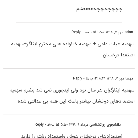
چچچچحچچحععععشم
arian
مهر ۷, ۱۳۹۸ at ۱۰:۰۶ ب٫ظ
- Reply
سهمیه هیات علمی + سهمیه خانواده های محترم ایثاگر+سهمیه
اصتعدا درخسان
مهسا
مهر ۷, ۱۳۹۸ at ۸:۴۱ ب٫ظ
- Reply
سهمیه ایثارگران هر سال بود ولی اینجوری نمی شد بنظرم سهمیه
استعدادهای درخشان بیشتر باعث این همه بی عدالتی شده
دانشجوی روانشناسی
مرداد ۹, ۱۳۹۹ at ۵:۵۰ ب٫ظ
- Reply
استعدادهای درخشان هوش واستعداد رشته را دارند