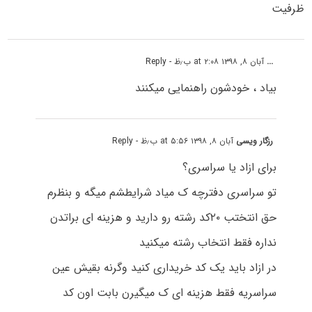
ظرفیت
...
آبان ۸, ۱۳۹۸ at ۲:۰۸ ب٫ظ
- Reply
بیاد ، خودشون راهنمایی میکنند
رزگار ویسی
آبان ۸, ۱۳۹۸ at ۵:۵۶ ب٫ظ
- Reply
برای ازاد یا سراسری؟
تو سراسری دفترچه ک میاد شرایطشم میگه و بنظرم
حق انتختب ۲۰کد رشته رو دارید و هزینه ای براتدن
نداره فقط انتخاب رشته میکنید
در ازاد باید یک کد خریداری کنید وگرنه بقیش عین
سراسریه فقط هزینه ای ک میگیرن بابت اون کد