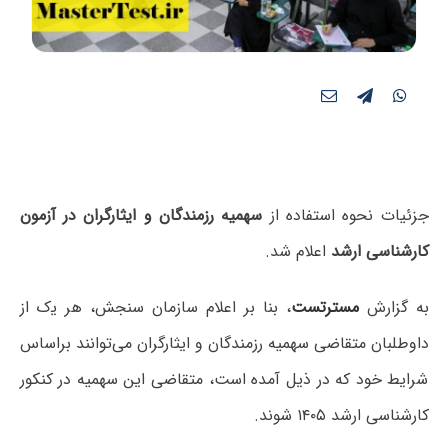
جزئیات نحوه استفاده از
سهمیه رزمندگان و ایثارگران در آزمون
کارشناسی ارشد
اعلام شد.
به گزارش
مسترتست
، بنا بر اعلام سازمان سنجش، ﻫﺮ ﻳک از
داوﻃﻠﺒﺎن متقاضی ﺳﻬﻤﻴﻪ رزﻣﻨﺪﮔﺎن و اﻳﺜﺎرﮔﺮان میﺗﻮاﻧﻨﺪ ﺑﺮاﺳﺎس
ﺷﺮاﻳﻂ ﺧﻮد ﻛﻪ در ذﻳﻞ آﻣﺪه اﺳﺖ، ﻣﺘﻘﺎضی اﻳﻦ ﺳﻬﻤﻴﻪ در کنکور
کارشناسی ارشد ۱۴۰۵ ﺷﻮﻧﺪ.