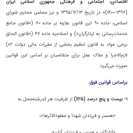
اقتصادی، اجتماعی و فرهنگی جمهوری اسلامی
ایران
(۱۳۹۶-۱۴۰۰)» در تاریخ ۱۳۹۵/۱۲/۱۴ و نیز مجلس محترم شورای
اسلامی، ماده ۹۰ این قانون علاوه بر ماده ۷۰ («قانون جامع
خدمات‌رسانی به ایثارگران») و اصلاحیه ماده ۴۷ («قانون الحاق
برخی مواد به قانون تنظیم بخشی از مقررات مالی دولت ۲»)
لازم‌الاجرا و ملاک عمل برای متقاضیان بر اساس این قوانین
صورت می‌گیرد.
ﺑﺮاﺳﺎس ﻗﻮاﻧﻴﻦ ﻓﻮق:
۱- بیست و پنج درصد (۲۵٪)
از ظرفیت هر کدرشته‌محل به
«همسر و فرزندان شهدا و مفقودالاثرها»،
«آزادگان و همسر و فرزندان آنان»،