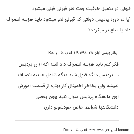
قبولی در تکمیل ظرفیت بعث لغو قبولی قبلی میشود
آیا در دوره پردیس دولتی که قبولی لغو میشود باید هزینه انصراف
داد یا مبلغ بر میگردد؟
رزگار ویسی
آبان ۲۵, ۱۳۹۸ at ۹:۱۹ ب٫ظ
- Reply
فکر کنم باید هزینه انصراف داد.البته اگه از ی پردیس
ب پردیس دیگه قبول شید دیگه شامل هزینه انصراف
نمیشه.ولی بخاطر اطمینال کار بهتره از قسمت اموزش
اون دانشگاه پردیس سوال کنید چون بعضی
دانشگاهها شرایط خاص خودشونو دارن
benam
آبان ۲۴, ۱۳۹۸ at ۳:۳۷ ب٫ظ
- Reply