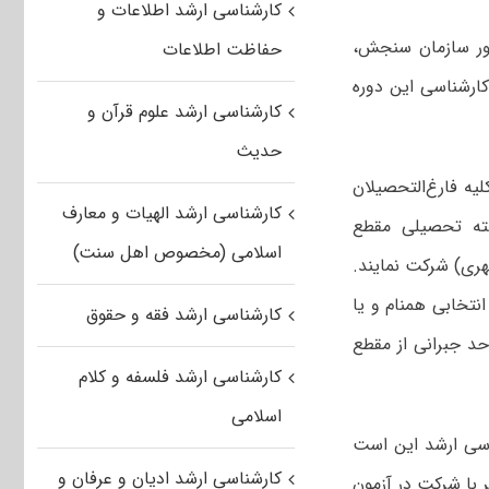
کارشناسی ارشد اطلاعات و
کور سازمان سنجش،
حفاظت اطلاعات
کارشناسی این دوره
کارشناسی ارشد علوم قرآن و
حدیث
، بدین معنی که کلیه فارغ‌التحصیلان
کارشناسی ارشد الهیات و معارف
شته تحصیلی مقطع
اسلامی (مخصوص اهل سنت)
ه‎های معماری و طراحی شهری) شرکت نمایند.
نتخابی همنام و یا
کارشناسی ارشد فقه و حقوق
، به تشخیص گروه آموزشی مربوطه موظف به گذراندن حداکثر تا ۱۲ واحد جبرانی از مقطع
کارشناسی ارشد فلسفه و کلام
اسلامی
ارشد فراگیر پیام نور با سایر دوره‎های کارشناسی ارشد این است
کارشناسی ارشد ادیان و عرفان و
ن آزمون دانش‎پذیر نامیده می‌شوند. این بدان معناست که هر دانش‎پذیر با شرکت در آزمون