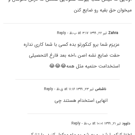
میخوان حق بقیه رو ضایع کنن
Zahra
تیر ۲۲, ۱۳۹۹ at ۳:۱۷ ب٫ظ
- Reply
عزیزم شما برو کنکورتو بده کسی با شما کاری نداره
حقت ضایع نشه اصن ،اخه بعد فارغ التحصیلی
استخدامت حتمیه مثل همه😂😂😂
ناشناس
تیر ۲۳, ۱۳۹۹ at ۱۱:۱۶ ق٫ظ
- Reply
انهایی استخدام هستند چی
داوود
تیر ۲۱, ۱۳۹۹ at ۱۰:۰۱ ب٫ظ
- Reply
لطفا کنکور ارشد رو به شهریورماه موکول کنید. با تشکر