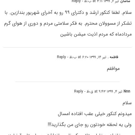
ساسان
تیر ۶, ۱۳۹۹ at ۴:۱۱ ب٫ظ
- Reply
سلام. لطفا کنکور ارشد و دکترای ۹۹ رو به آخرای شهریور بندازین. با
تشکر از مسوولان محترم. به فکر سلامتی مردم و دوری از هوای گرم
مردادماه که مردم اذیت میشن باشین
فاطمه .
تیر ۱۴, ۱۳۹۹ at ۶:۲۰ ب٫ظ
- Reply
موافقم
Nnn
تیر ۴, ۱۳۹۹ at ۹:۴۳ ق٫ظ
- Reply
سلام
میدونم کنکور خیلی عقب افتاده امسال
ولی یه لحظه خودتون رو جای من بگذارید!!!