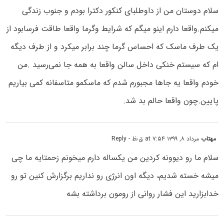
سلام دوستان من از داوطلبای کنکور دکترا بودم و جنوب زندگی
میکنم.واقعا دارم اینو میگم که شرایط وگرما واقعا طاقت فرسابود از
یک طرف ماسک که احساس گرما چند برابر میکرد و از طرف دیگه
ام که سیستم خنکی داخل سالن واقعا به همه جا نمی‌رسید .من
خودم واقعا یه جاها مجبورم شدم که ماسکمو متاسفانه کمی بیاریم
پایین.چون واقعا حالم بد شد.
مهتاب
مرداد ۸, ۱۳۹۹ at ۷:۵۴ ق٫ظ
- Reply
سلام ما رو دیوونه کردین من یکساله دارم میخونم زحمتایه ما چی
میشه خسته شدیم، دیگه اون انرژی رو نداریم برگزارش کنین تو رو
خدابزارید این فشار روانی از رومون برداشته بشه