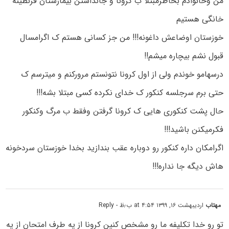
من وخانوادم بخاطرمبتلا ب کرونا و جانداشتن بیمارستان قرنطینه
خانگی هستیم
خوزستان اوضاعش داغونه!!! من جز کسانی هستم ک اگرامسال
قبول نشم بیچاره میشم!!
درسهامو خوندم ولی از اول کرونا نتونستم مرورکنم و میترسم ک
حتی برم سرجلسه کنکور ک خدای نکرده کسی مبتلا بشه!!!
حال پشت کنکوری هایی ک کرونا گرفتن وفقط ب مرگ وکنکور
فکرمیکنن باشید!!!
اگرامکان داره کنکور رو دوباره عقب بندازید بخدا خوزستان سردخونه
هاش دیگه جا نداره!!!
مهتاب
اردیبهشت ۱۶, ۱۳۹۹ at ۴:۵۴ ب٫ظ
- Reply
تو رو خدا تکلیفه ما رو مشخص کنین کرونا از یه طرف امتحان از یه