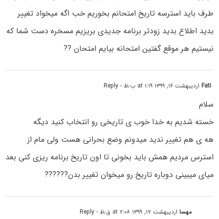
طرف باید استرسه تاریخ امتحانم بخوریم خب اگه میخواد تغییر
بدید اطلاع بدید زودتر برنامه جدیدی بریزیم مسخره دست شما که
نیستیم هر موقع گفتین امتحانه بیایم امتحان ??
Fati
اردیبهشت ۱۶, ۱۳۹۹ at ۱:۱۹ ب٫ظ
- Reply
سلام
خسته شدیم به خدا خوب ی تاریخی رو انتخاب کنید دیگه
هه ی هم تغییر ندید میدونم وضع بحرانی هست ولی مام از
استرس مردیم همش باید بخونی تا اون تاریخ برنامه ریزی کنی بعد
میای میبینی دوباره تاریخ رو میخوان تغییر بدن??????
مهسا
اردیبهشت ۱۷, ۱۳۹۹ at ۲:۰۸ ق٫ظ
- Reply