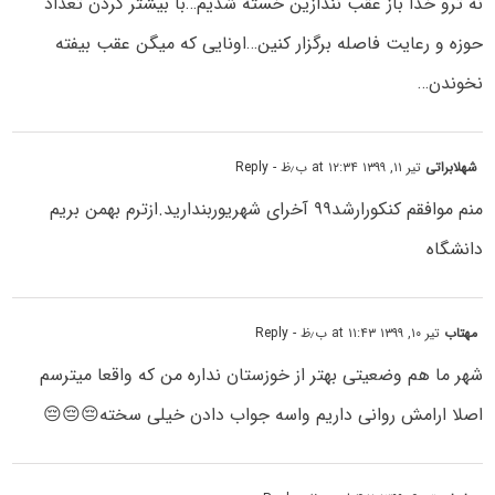
نه ترو خدا باز عقب نندازین خسته شدیم…با بیشتر کردن تعداد
حوزه و رعایت فاصله برگزار کنین…اونایی که میگن عقب بیفته
نخوندن…
شهلابراتی
تیر ۱۱, ۱۳۹۹ at ۱۲:۳۴ ب٫ظ
- Reply
منم موافقم کنکورارشد۹۹ آخرای شهریوربندارید.ازترم بهمن بریم
دانشگاه
مهتاب
تیر ۱۰, ۱۳۹۹ at ۱۱:۴۳ ب٫ظ
- Reply
شهر ما هم وضعیتی بهتر از خوزستان نداره من که واقعا میترسم
اصلا ارامش روانی داریم واسه جواب دادن خیلی سخته😔😔😔