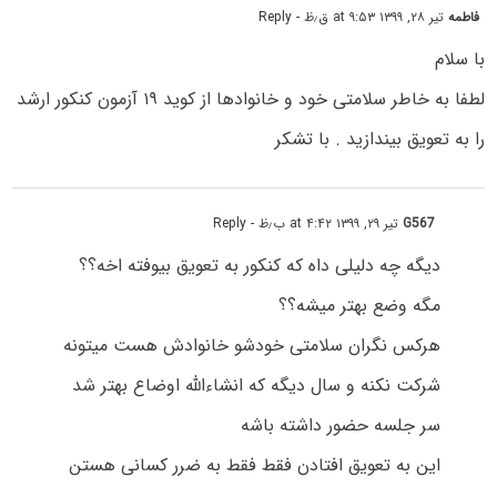
فاطمه
تیر ۲۸, ۱۳۹۹ at ۹:۵۳ ق٫ظ
- Reply
با سلام
لطفا به خاطر سلامتی خود و خانوادها از کوید ۱۹ آزمون کنکور ارشد
را به تعویق بیندازید . با تشکر
G567
تیر ۲۹, ۱۳۹۹ at ۴:۴۲ ب٫ظ
- Reply
دیگه چه دلیلی داه که کنکور به تعویق بیوفته اخه؟؟
مگه وضع بهتر میشه؟؟
هرکس نگران سلامتی خودشو خانوادش هست میتونه
شرکت نکنه و سال دیگه که انشاءالله اوضاع بهتر شد
سر جلسه حضور داشته باشه
این به تعویق افتادن فقط فقط به ضرر کسانی هستن