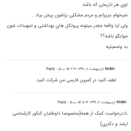
توی هر تاریخی که باشه
نمیخوام عزیزانم و مردم مشکلی براشون پیش بیاد …
ولی ایا واقعا جقدر میتونه پروتکل های بهداشتی و تمهیدات شون
جوابگو باشه؟؟
بد وضعیتیه
Mobin
اردیبهشت ۸, ۱۳۹۹ at ۶:۴۱ ب٫ظ
- Reply
لطف کنید در کمپین فارسی من شرکت کنید.
Mobin
اردیبهشت ۶, ۱۳۹۹ at ۵:۱۴ ب٫ظ
- Reply
⚠️درخواست کمک از همه(مخصوصا داوطلبان کنکور کارشناسی
ارشد و دکتری)