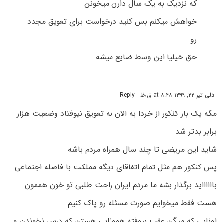
که نزدیک به یک سال دارن میخونن
خواهش میکنم بس کنید درخواست برای تعویق مجدد
رو
حق خیلیا این وسط ضایع میشه
دلی
تیر ۲۲, ۱۳۹۹ at ۸:۴۸ ق٫ظ
- Reply
مگه یک بار کنکور از خردا به الان به تعویق نیوفتاد وضعیت هزار
برابر بدتر شد
شاید این مریضی تا چند سال همراه مردم باشه
پس کنکور هم مثل تمام اتفاقای دیگه مملکت با فاصله اجتماعی
بااااااید برگذار بشه ما مردم ایران راحت طلبی تو خون هممون
هست فقط میخوایم صورت مسئله رو پاک کنیم
اونایی که میگن عقب بیوفته همونایی هستن که درس نخوندن و