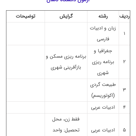
ردیف
رشته
گرایش
توضیحات
زبان و ادبیات
۱
فارسی
جغرافیا و
برنامه ریزی مسکن و
۲
برنامه ریزی
بازآفرینی شهری
شهری
طبیعت گردی
۳
(اکوتوریسم)
۴
ادبیات عربی
فقط زن، محل
۵
ادبیات عربی
تحصیل: واحد