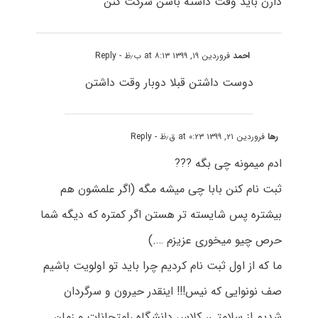
دارن باید وقت داشته باشن شرکت کنن
احمد
فروردین ۱۹, ۱۳۹۹ at ۸:۱۳ ب٫ظ
- Reply
دوست داشتن قبلا دوبار وقت داشتن
رها
فروردین ۲۱, ۱۳۹۹ at ۰:۲۳ ق٫ظ
- Reply
ادم میمونه چی بگه ???
ثبت نام کنن بابا چی میشه مگه (اگر علمشون هم
بیشتره پس شایسته تر هستن اگر کمتره که دیگه شما
حرص چیو میخوری عزیزم ….)
ما که از اول ثبت نام کردیم چرا باید تو اولویت باشیم
صف نونوایی که نیس!!! اینقدر حیرون و سرگردان
شدیم از سلامتی، کلاس دانشگاه ،امتحانات و زمان