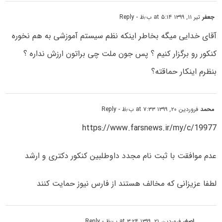
جعفر
تیر ۱۱, ۱۳۹۹ at ۵:۱۴ ب٫ظ
- Reply
آقای خدایی میگه بخاطر اینکه نظم سیستم آموزشی به هم نخوره
کنکور رو برگزار کنیم ؟ پس جون ملت چی براتون ارزش نداره ؟
بنظرم اینکار حماقته؟
محمد
فروردین ۲۰, ۱۳۹۹ at ۷:۳۳ ب٫ظ
- Reply
https://www.farsnews.ir/my/c/19977
عدم موافقت با ثبت نام مجدد داوطلبین کنکور دکتری و ارشد
لطفا عزیزانی که مخالف هستند از فارس نیوز حمایت کنند
اصغر
فروردین ۲۱, ۱۳۹۹ at ۳:۲۴ ب٫ظ
- Reply