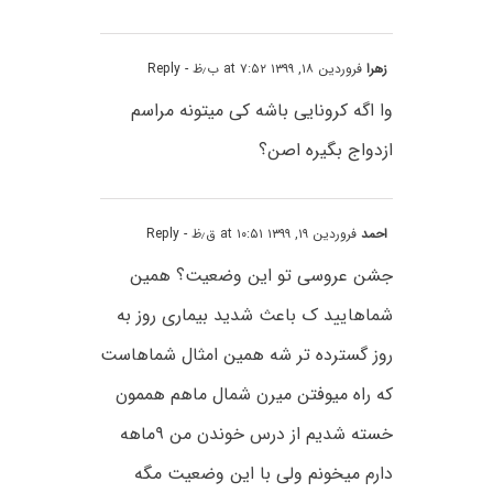
زهرا
فروردین ۱۸, ۱۳۹۹ at ۷:۵۲ ب٫ظ
- Reply
وا اگه کرونایی باشه کی میتونه مراسم
ازدواج بگیره اصن؟ ‌‌
احمد
فروردین ۱۹, ۱۳۹۹ at ۱۰:۵۱ ق٫ظ
- Reply
جشن عروسی تو این وضعیت؟ همین
شماهایید ک باعث شدید بیماری روز به
روز گسترده تر شه همین امثال شماهاست
که راه میوفتن میرن شمال ماهم هممون
خسته شدیم از درس خوندن من ۹ماهه
دارم میخونم ولی با این وضعیت مگه