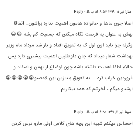
سارا
تیر ۱۱, ۱۳۹۹ at ۸:۵۲ ب٫ظ
- Reply
اصلا جون ماها و خانواده هامون اهمیت نداره براشون.. اتفاقا
بهش به عنوان یه فرصت نگاه میکنن که جمعیت کم بشه 😂😂
وگرنه چرا باید اون اول ک به تعویق افتاد و باز شد مرداد ماه وزیر
بهداشت شعار میداد که جان داوطلبین اهمیت بیشتری دارد پس
حالام لطفا اهمیت داشته باشه چون اوضاع از بهمن و اسفند و
فروردین خراب تره…… به تعویق بندازین این لامصبو😭😭😭😭😭
ارشدو میگم ، آخرشم که همه بیکاریم
مبینا
تیر ۱۱, ۱۳۹۹ at ۶:۲۸ ب٫ظ
- Reply
احساس میکنم شبیه این بچه های کلاس اولی مارو درس کردن